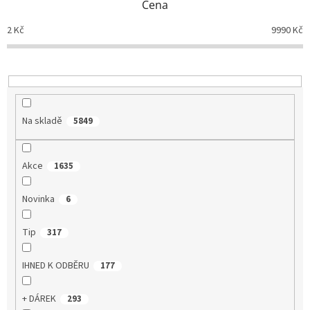
Cena
r
o
2
Kč
9990
Kč
d
u
k
t
ů
Na skladě
5849
Akce
1635
Novinka
6
Tip
317
IHNED K ODBĚRU
177
+ DÁREK
293