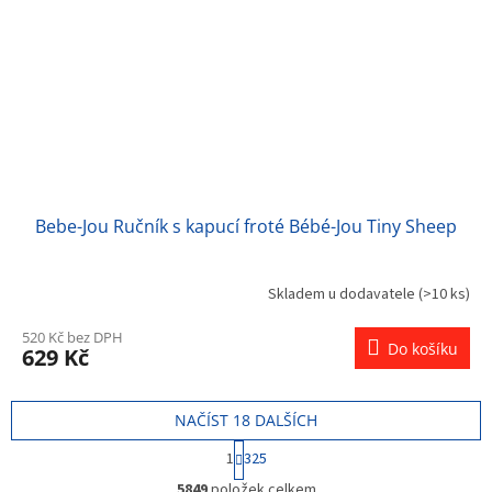
Bebe-Jou Ručník s kapucí froté Bébé-Jou Tiny Sheep
Skladem u dodavatele
(>10 ks)
520 Kč bez DPH
Do košíku
629 Kč
NAČÍST 18 DALŠÍCH
S
1
325
t
O
r
5849
položek celkem