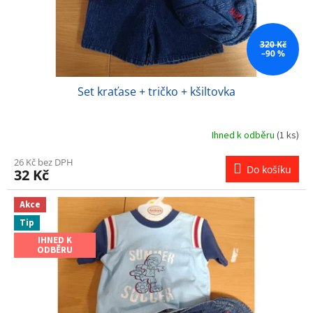
u
k
t
ů
320 Kč
–90 %
Set kraťase + tričko + kšiltovka
Ihned k odběru
(1 ks)
26 Kč bez DPH
Do košíku
32 Kč
Akce
Tip
IHNED K
ODBĚRU