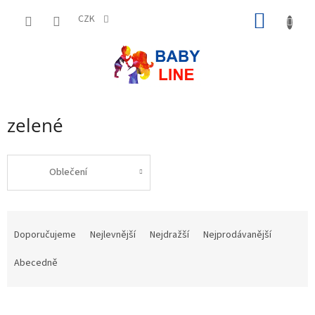
Přejít
NÁKUP
na
CZK
obsah
KOŠÍK
zelené
Oblečení
Ř
a
Doporučujeme
Nejlevnější
Nejdražší
Nejprodávanější
z
e
Abecedně
n
í
p