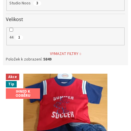
Studio Noos
3
Velikost
44
1
VYMAZAT FILTRY
Položek k zobrazení:
5849
V
Akce
ý
Tip
p
i
IHNED K
ODBĚRU
s
p
r
o
d