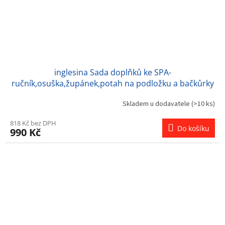
inglesina Sada doplňků ke SPA-
ručník,osuška,župánek,potah na podložku a bačkůrky
Skladem u dodavatele
(>10 ks)
818 Kč bez DPH
Do košíku
990 Kč