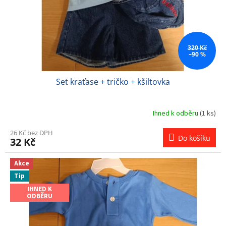
320 Kč
–90 %
Set kraťase + tričko + kšiltovka
Ihned k odběru
(1 ks)
26 Kč bez DPH
Do košíku
32 Kč
Akce
Tip
IHNED K
ODBĚRU