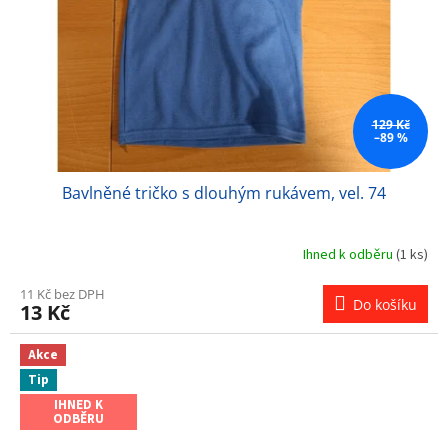
129 Kč
–89 %
Bavlněné tričko s dlouhým rukávem, vel. 74
Ihned k odběru
(1 ks)
11 Kč bez DPH
Do košíku
13 Kč
Akce
Tip
IHNED K
ODBĚRU