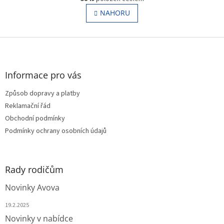
v
á
l
NAHORU
n
á
k
o
d
v
Z
a
á
c
á
n
í
p
í
p
a
Informace pro vás
r
t
v
Způsob dopravy a platby
í
k
Reklamační řád
y
v
Obchodní podmínky
ý
Podmínky ochrany osobních údajů
p
i
s
u
Rady rodičům
Novinky Avova
19.2.2025
Novinky v nabídce