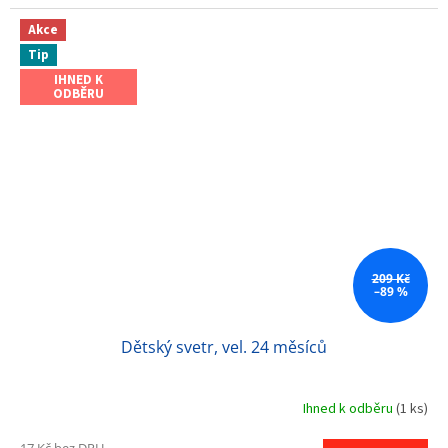
Akce
Tip
IHNED K
ODBĚRU
209 Kč
–89 %
Dětský svetr, vel. 24 měsíců
Ihned k odběru
(1 ks)
17 Kč bez DPH