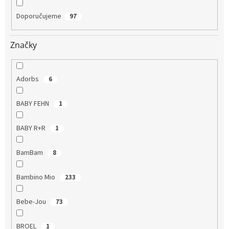
Doporučujeme
97
Značky
Adorbs
6
BABY FEHN
1
BABY R+R
1
BamBam
8
Bambino Mio
233
Bebe-Jou
73
BROEL
1