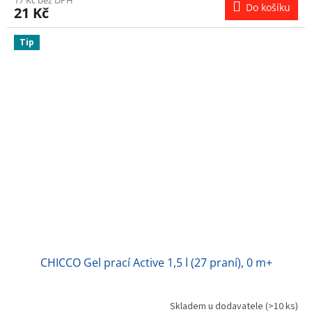
Do košíku
21 Kč
Tip
CHICCO Gel prací Active 1,5 l (27 praní), 0 m+
Skladem u dodavatele
(>10 ks)