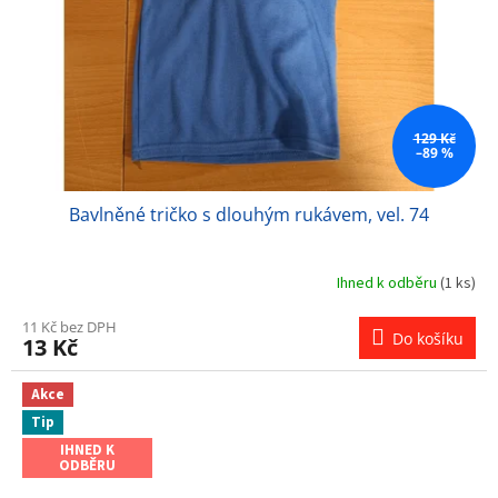
129 Kč
–89 %
Bavlněné tričko s dlouhým rukávem, vel. 74
Ihned k odběru
(1 ks)
11 Kč bez DPH
Do košíku
13 Kč
Akce
Tip
IHNED K
ODBĚRU