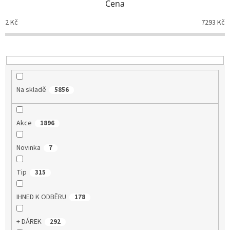
Cena
r
o
2
Kč
7293
Kč
d
u
k
t
ů
Na skladě
5856
Akce
1896
Novinka
7
Tip
315
IHNED K ODBĚRU
178
+ DÁREK
292