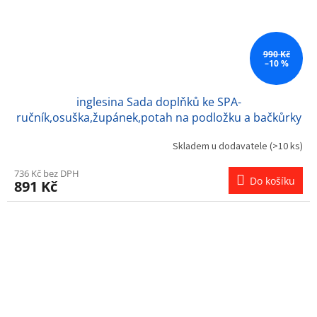
990 Kč
–10 %
inglesina Sada doplňků ke SPA-
ručník,osuška,župánek,potah na podložku a bačkůrky
Skladem u dodavatele
(>10 ks)
736 Kč bez DPH
Do košíku
891 Kč