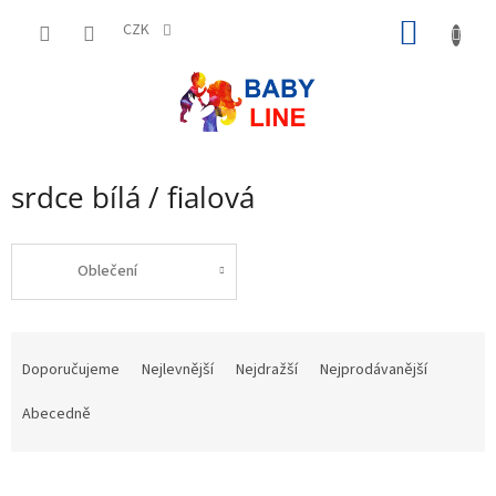
Přejít
NÁKUP
na
CZK
obsah
KOŠÍK
srdce bílá / fialová
Oblečení
Ř
a
Doporučujeme
Nejlevnější
Nejdražší
Nejprodávanější
z
e
Abecedně
n
í
p