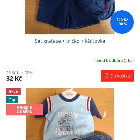
u
k
t
ů
320 Kč
–90 %
Set kraťase + tričko + kšiltovka
Ihned k odběru
(1 ks)
26 Kč bez DPH
Do košíku
32 Kč
Akce
Tip
IHNED K
ODBĚRU