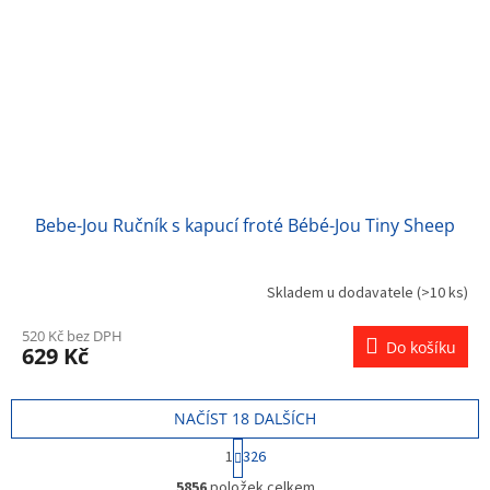
Bebe-Jou Ručník s kapucí froté Bébé-Jou Tiny Sheep
Skladem u dodavatele
(>10 ks)
520 Kč bez DPH
Do košíku
629 Kč
NAČÍST 18 DALŠÍCH
S
1
326
t
O
r
5856
položek celkem