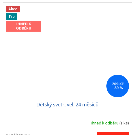
Akce
Tip
IHNED K
ODBĚRU
209 Kč
–89 %
Dětský svetr, vel. 24 měsíců
Ihned k odběru
(1 ks)
17 Kč bez DPH