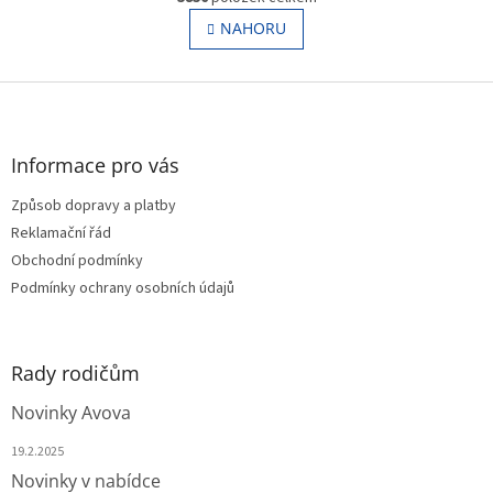
v
á
l
NAHORU
n
á
k
o
d
v
Z
a
á
c
á
n
í
p
í
p
a
Informace pro vás
r
t
v
Způsob dopravy a platby
í
k
Reklamační řád
y
v
Obchodní podmínky
ý
Podmínky ochrany osobních údajů
p
i
s
u
Rady rodičům
Novinky Avova
19.2.2025
Novinky v nabídce