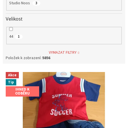
Studio Noos
3
Velikost
44
1
VYMAZAT FILTRY
Položek k zobrazení:
5856
V
Akce
ý
Tip
p
i
IHNED K
ODBĚRU
s
p
r
o
d