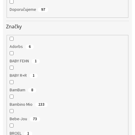
Doporučujeme
97
Značky
Adorbs
6
BABY FEHN
1
BABY R+R
1
BamBam
8
Bambino Mio
233
Bebe-Jou
73
BROEL
1