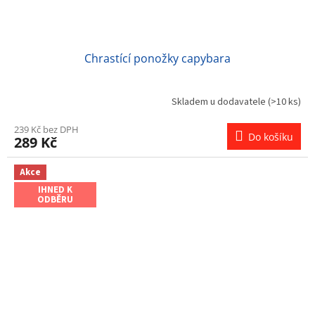
Chrastící ponožky capybara
Skladem u dodavatele
(>10 ks)
239 Kč bez DPH
Do košíku
289 Kč
Akce
IHNED K
ODBĚRU