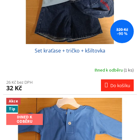
320 Kč
–90 %
Set kraťase + tričko + kšiltovka
Ihned k odběru
(1 ks)
26 Kč bez DPH
Do košíku
32 Kč
Akce
Tip
IHNED K
ODBĚRU