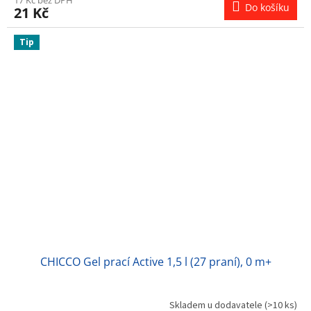
Do košíku
21 Kč
Tip
CHICCO Gel prací Active 1,5 l (27 praní), 0 m+
Skladem u dodavatele
(>10 ks)