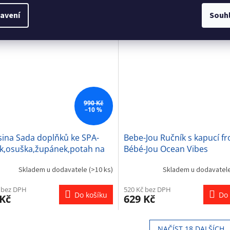
bez DPH
239 Kč bez DPH
Do košíku
Do 
č
289 Kč
avení
Souh
990 Kč
–10 %
sina Sada doplňků ke SPA-
Bebe-Jou Ručník s kapucí fr
ík,osuška,župánek,potah na
Bébé-Jou Ocean Vibes
ožku a bačkůrky
Skladem u dodavatele
(>10 ks)
Skladem u dodavatel
 bez DPH
520 Kč bez DPH
Do košíku
Do 
 Kč
629 Kč
NAČÍST 18 DALŠÍCH