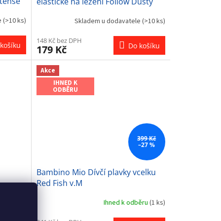
ntense
elastické na lezení Follow Dusty
Rose
e
(>10 ks)
Skladem u dodavatele
(>10 ks)
148 Kč bez DPH
košíku
Do košíku
179 Kč
Akce
IHNED K
ODBĚRU
399 Kč
–27 %
a
Bambino Mio Dívčí plavky vcelku
Red Fish v.M
e
(>10 ks)
Ihned k odběru
(1 ks)