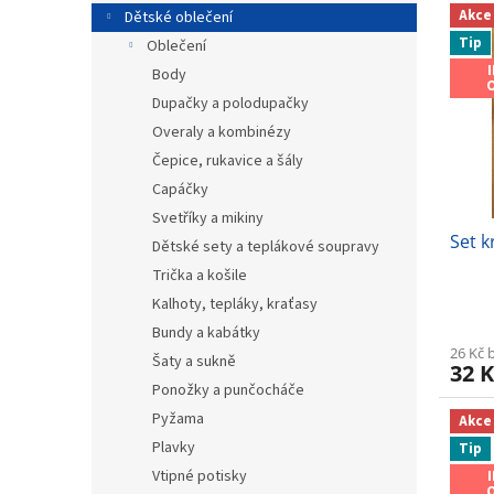
V
n
n
Akce
Dětské oblečení
ý
í
e
Tip
Oblečení
p
p
l
i
r
Body
s
o
Dupačky a polodupačky
p
d
Overaly a kombinézy
r
u
Čepice, rukavice a šály
o
k
Capáčky
d
t
u
ů
Svetříky a mikiny
Set k
k
Dětské sety a teplákové soupravy
t
Trička a košile
ů
Kalhoty, tepláky, kraťasy
Bundy a kabátky
26 Kč 
Šaty a sukně
32 K
Ponožky a punčocháče
Pyžama
Akce
Plavky
Tip
Vtipné potisky