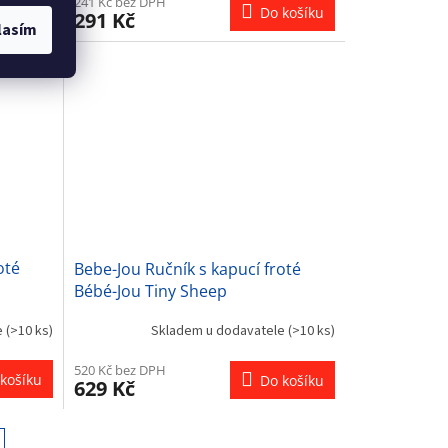
241 Kč bez DPH
košíku
Do košíku
291 Kč
lasím
oté
Bebe-Jou Ručník s kapucí froté
Bébé-Jou Tiny Sheep
e
(>10 ks)
Skladem u dodavatele
(>10 ks)
520 Kč bez DPH
košíku
Do košíku
629 Kč