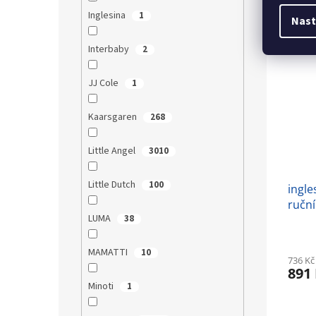
57 Kč 
69 K
Inglesina
1
Nast
Akce
Interbaby
2
JJ Cole
1
Kaarsgaren
268
Little Angel
3010
Little Dutch
100
ingle
ručn
LUMA
38
podl
MAMATTI
10
736 Kč
891
Minoti
1