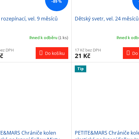
–89 %
 rozepínací, vel. 9 měsíců
Dětský svetr, vel. 24 měsíců
Ihned k odběru
(1 ks)
Ihned k od
bez DPH
17 Kč bez DPH
Do košíku
Do 
č
21 Kč
Tip
TE&MARS Chrániče kolen
PETITE&MARS Chrániče kol