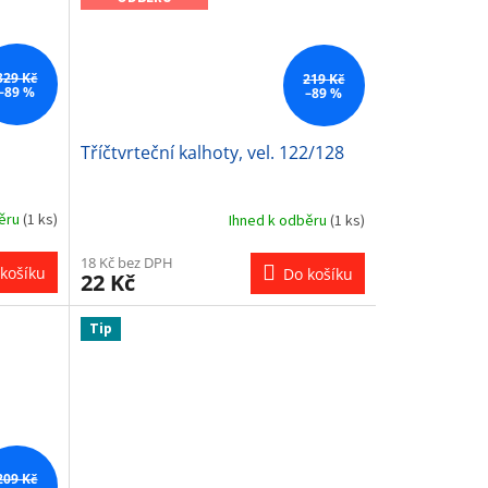
329 Kč
219 Kč
–89 %
–89 %
Tříčtvrteční kalhoty, vel. 122/128
běru
(1 ks)
Ihned k odběru
(1 ks)
18 Kč bez DPH
košíku
Do košíku
22 Kč
Tip
209 Kč