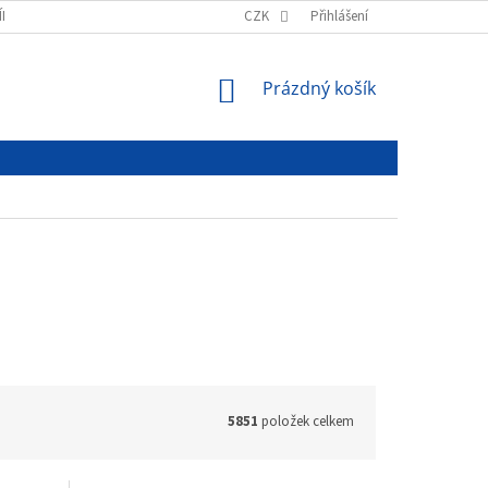
ÍNKY
PODMÍNKY OCHRANY OSOBNÍCH ÚDAJŮ
CZK
Přihlášení
NÁKUPNÍ
Prázdný košík
KOŠÍK
5851
položek celkem