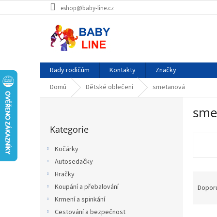
Přejít
eshop@baby-line.cz
na
obsah
Rady rodičům
Kontakty
Značky
Domů
Dětské oblečení
smetanová
P
sme
o
Přeskočit
s
Kategorie
kategorie
t
r
Kočárky
a
Autosedačky
n
Ř
Hračky
n
a
í
Koupání a přebalování
Dopor
z
p
Krmení a spinkání
e
a
Cestování a bezpečnost