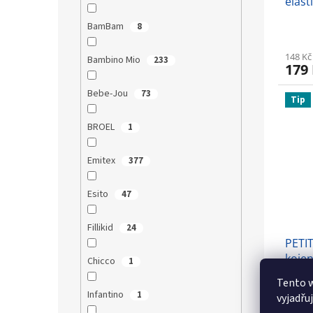
elast
Gree
BamBam
8
148 Kč
Bambino Mio
233
179
Bebe-Jou
73
Tip
BROEL
1
Emitex
377
Esito
47
Fillikid
24
PETI
kojen
Chicco
1
Tento 
Infantino
1
vyjadřu