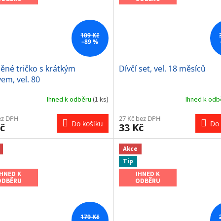
109 Kč
–89 %
ěné tričko s krátkým
Dívčí set, vel. 18 měsíců
em, vel. 80
Ihned k odběru
(1 ks)
Ihned k od
ez DPH
27 Kč bez DPH
Do košíku
Do 
č
33 Kč
Akce
Tip
IHNED K
IHNED K
ODBĚRU
ODBĚRU
179 Kč