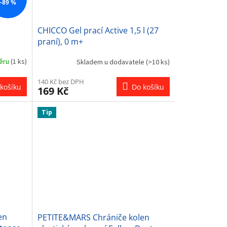
–89 %
CHICCO Gel prací Active 1,5 l (27
praní), 0 m+
běru
(1 ks)
Skladem u dodavatele
(>10 ks)
140 Kč bez DPH
košíku
Do košíku
169 Kč
Tip
en
PETITE&MARS Chrániče kolen