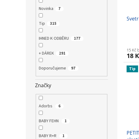
Novinka
7
Svetr
Tip
315
IHNED K ODBĚRU
177
15 Kč 
+ DÁREK
291
18 K
Doporučujeme
97
Tip
Značky
Adorbs
6
BABY FEHN
1
PETI
BABY R+R
1