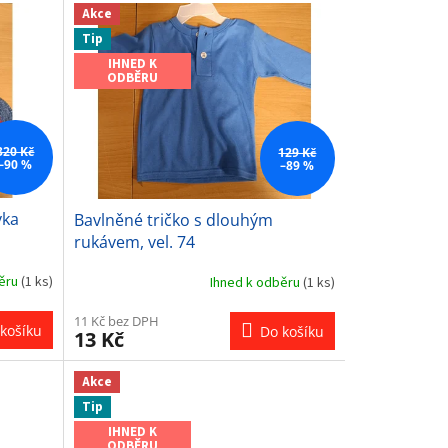
Akce
Tip
IHNED K
ODBĚRU
320 Kč
129 Kč
–90 %
–89 %
vka
Bavlněné tričko s dlouhým
rukávem, vel. 74
běru
(1 ks)
Ihned k odběru
(1 ks)
11 Kč bez DPH
košíku
Do košíku
13 Kč
Akce
Tip
IHNED K
ODBĚRU