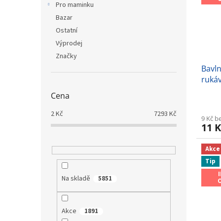
Pro maminku
Bazar
Ostatní
Výprodej
Značky
Bavln
rukáv
Cena
2
Kč
7293
Kč
9 Kč b
11 K
Akce
Tip
Na skladě
5851
Akce
1891