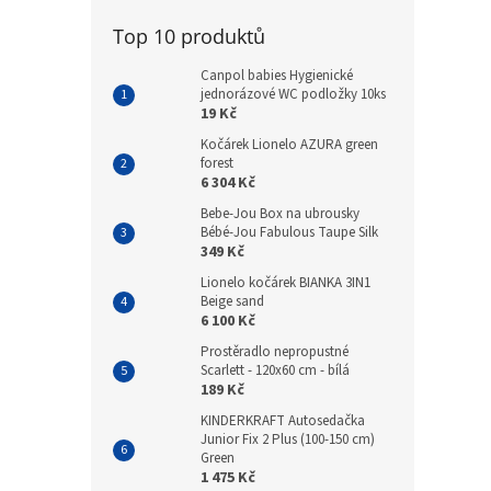
Top 10 produktů
Canpol babies Hygienické
jednorázové WC podložky 10ks
19 Kč
Kočárek Lionelo AZURA green
forest
6 304 Kč
Bebe-Jou Box na ubrousky
Bébé-Jou Fabulous Taupe Silk
349 Kč
Lionelo kočárek BIANKA 3IN1
Beige sand
6 100 Kč
Prostěradlo nepropustné
Scarlett - 120x60 cm - bílá
189 Kč
KINDERKRAFT Autosedačka
Junior Fix 2 Plus (100-150 cm)
Green
1 475 Kč