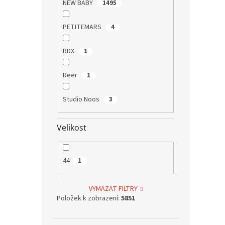
NEW BABY
1495
PETITEMARS
4
RDX
1
Reer
1
Studio Noos
3
Velikost
44
1
VYMAZAT FILTRY
Položek k zobrazení:
5851