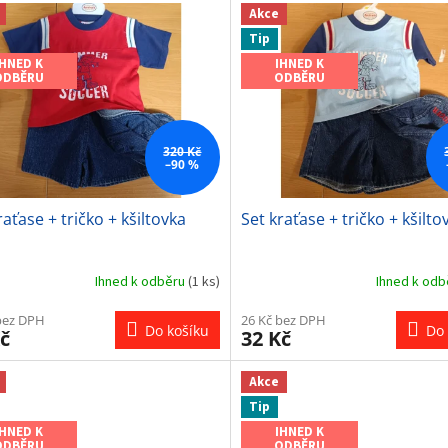
Akce
Tip
IHNED K
IHNED K
ODBĚRU
ODBĚRU
320 Kč
–90 %
raťase + tričko + kšiltovka
Set kraťase + tričko + kšilto
Ihned k odběru
(1 ks)
Ihned k od
bez DPH
26 Kč bez DPH
Do košíku
Do 
č
32 Kč
Akce
Tip
IHNED K
IHNED K
ODBĚRU
ODBĚRU