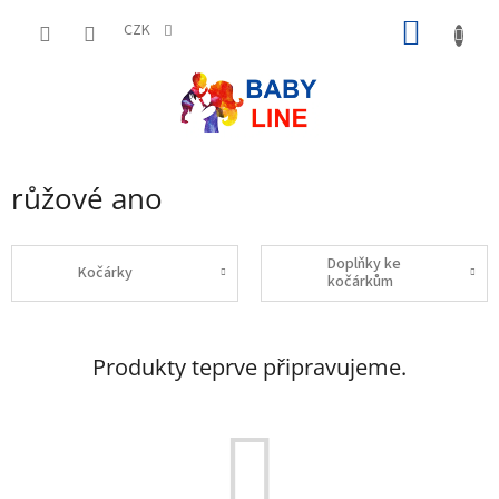
Přejít
NÁKUP
na
CZK
obsah
KOŠÍK
růžové ano
Doplňky ke
Kočárky
kočárkům
Produkty teprve připravujeme.