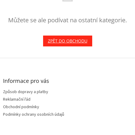
Můžete se ale podívat na ostatní kategorie.
ZPĚT DO OBCHODU
Z
á
p
a
Informace pro vás
t
Způsob dopravy a platby
í
Reklamační řád
Obchodní podmínky
Podmínky ochrany osobních údajů