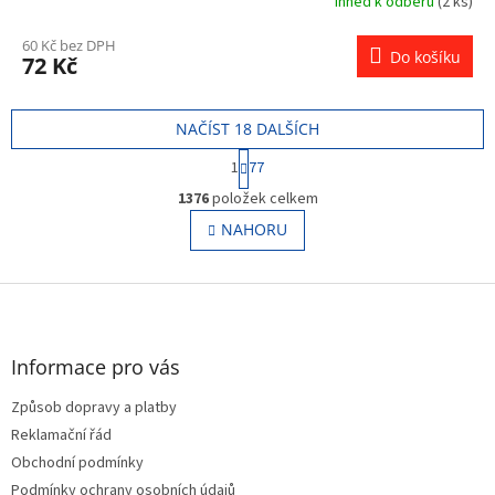
Ihned k odběru
(2 ks)
60 Kč bez DPH
Do košíku
72 Kč
NAČÍST 18 DALŠÍCH
S
1
77
t
O
r
1376
položek celkem
v
á
l
NAHORU
n
á
k
o
d
v
Z
a
á
c
á
n
í
p
í
p
a
Informace pro vás
r
t
v
Způsob dopravy a platby
í
k
Reklamační řád
y
v
Obchodní podmínky
ý
Podmínky ochrany osobních údajů