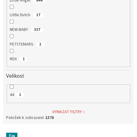
Little Angel
846
Little Dutch
17
NEW BABY
337
PETITEMARS
2
RDX
1
Velikost
44
1
VYMAZAT FILTRY
Položek k zobrazení:
1376
V
Tip