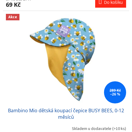
Do košíku
69 Kč
Akce
289 Kč
–26 %
Bambino Mio dětská koupací čepice BUSY BEES, 0-12
měsíců
Skladem u dodavatele
(>10 ks)