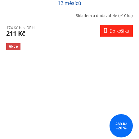
12 měsíců
Skladem u dodavatele
(>10 ks)
174 Kč bez DPH
Do košíku
211 Kč
Akce
289 Kč
–26 %