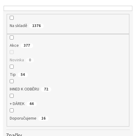
k
t
ů
Na skladě
1376
Akce
377
Novinka
0
Tip
54
IHNED K ODBĚRU
72
+ DÁREK
44
Doporučujeme
16
Značky