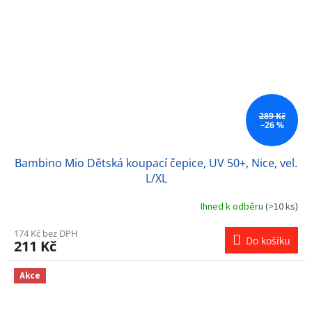
289 Kč
–26 %
Bambino Mio Dětská koupací čepice, UV 50+, Nice, vel.
L/XL
Ihned k odběru
(>10 ks)
174 Kč bez DPH
Do košíku
211 Kč
Akce