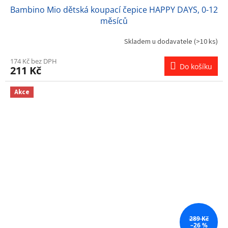
Bambino Mio dětská koupací čepice HAPPY DAYS, 0-12
měsíců
Skladem u dodavatele
(>10 ks)
174 Kč bez DPH
Do košíku
211 Kč
Akce
289 Kč
–26 %