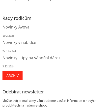
p
i
s
u
Rady rodičům
Novinky Avova
19.2.2025
Novinky v nabídce
27.12.2024
Novinky - tipy na vánoční dárek
3.12.2024
ARCHIV
Odebírat newsletter
Vložte svůj e-mail a my vám budeme zasílat informace o nových
produktech na našem e-shopu.