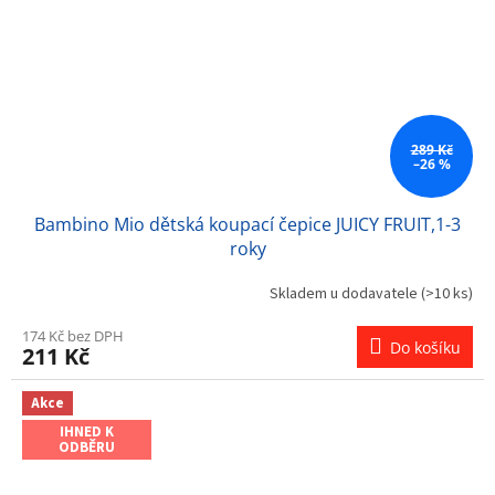
289 Kč
–26 %
Bambino Mio dětská koupací čepice JUICY FRUIT,1-3
roky
Skladem u dodavatele
(>10 ks)
174 Kč bez DPH
Do košíku
211 Kč
Akce
IHNED K
ODBĚRU