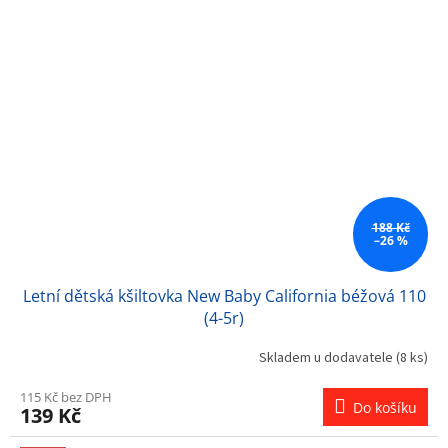
188 Kč
–26 %
Letní dětská kšiltovka New Baby California béžová 110
(4-5r)
Skladem u dodavatele
(8 ks)
115 Kč bez DPH
Do košíku
139 Kč