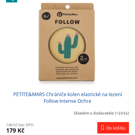
ý
p
i
s
p
r
o
d
u
k
t
ů
PETITE&MARS Chrániče kolen elastické na lezení
Follow Intense Ochre
Skladem u dodavatele
(>10 ks)
148 Kč bez DPH
Do košíku
179 Kč