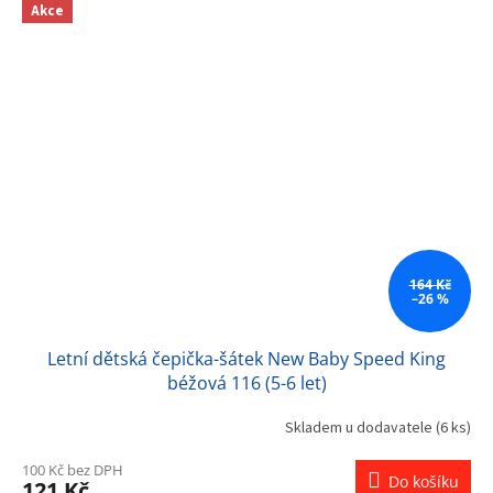
Akce
164 Kč
–26 %
Letní dětská čepička-šátek New Baby Speed King
béžová 116 (5-6 let)
Skladem u dodavatele
(6 ks)
100 Kč bez DPH
Do košíku
121 Kč