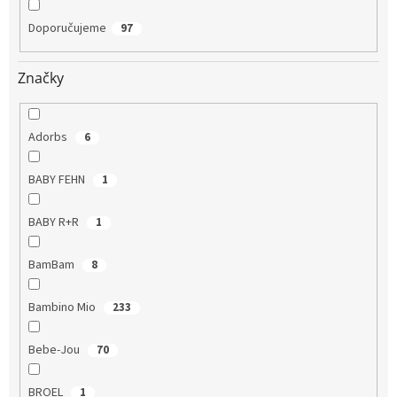
Doporučujeme
97
Značky
Adorbs
6
BABY FEHN
1
BABY R+R
1
BamBam
8
Bambino Mio
233
Bebe-Jou
70
BROEL
1