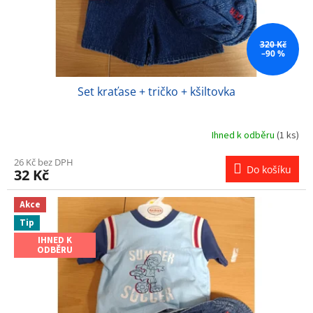
u
k
t
ů
320 Kč
–90 %
Set kraťase + tričko + kšiltovka
Ihned k odběru
(1 ks)
26 Kč bez DPH
Do košíku
32 Kč
Akce
Tip
IHNED K
ODBĚRU