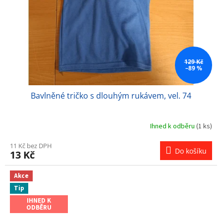
129 Kč
–89 %
Bavlněné tričko s dlouhým rukávem, vel. 74
Ihned k odběru
(1 ks)
11 Kč bez DPH
Do košíku
13 Kč
Akce
Tip
IHNED K
ODBĚRU