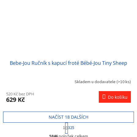
Bebe-Jou Ručník s kapucí froté Bébé-Jou Tiny Sheep
Skladem u dodavatele
(>10 ks)
520 Kč bez DPH
Do košíku
629 Kč
NAČÍST 18 DALŠÍCH
S
1
325
t
O
r
5846
položek celkem