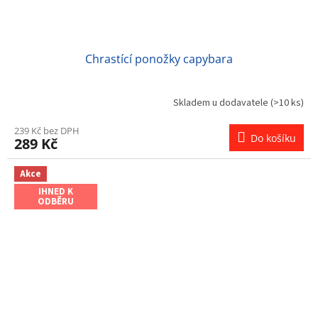
Chrastící ponožky capybara
Skladem u dodavatele
(>10 ks)
239 Kč bez DPH
Do košíku
289 Kč
Akce
IHNED K
ODBĚRU