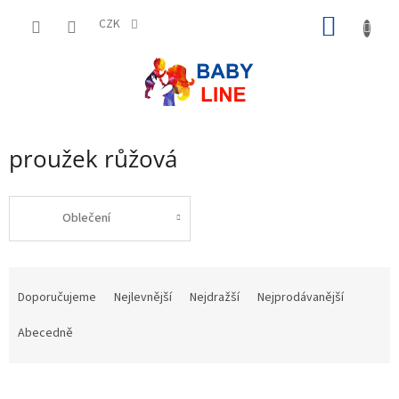
Přejít
NÁKUP
na
CZK
obsah
KOŠÍK
proužek růžová
Oblečení
Ř
a
Doporučujeme
Nejlevnější
Nejdražší
Nejprodávanější
z
e
Abecedně
n
í
p