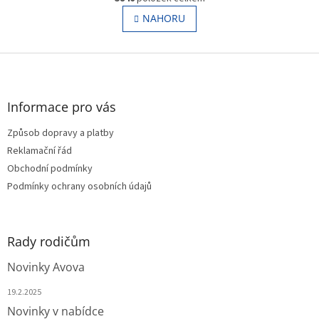
v
á
l
NAHORU
n
á
k
o
d
v
Z
a
á
c
á
n
í
p
í
p
a
Informace pro vás
r
t
v
Způsob dopravy a platby
í
k
Reklamační řád
y
v
Obchodní podmínky
ý
Podmínky ochrany osobních údajů
p
i
s
u
Rady rodičům
Novinky Avova
19.2.2025
Novinky v nabídce