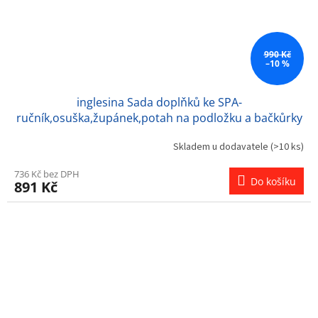
990 Kč
–10 %
inglesina Sada doplňků ke SPA-
ručník,osuška,župánek,potah na podložku a bačkůrky
Skladem u dodavatele
(>10 ks)
736 Kč bez DPH
Do košíku
891 Kč