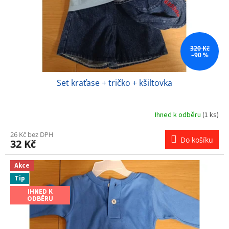
320 Kč
–90 %
Set kraťase + tričko + kšiltovka
Ihned k odběru
(1 ks)
26 Kč bez DPH
Do košíku
32 Kč
Akce
Tip
IHNED K
ODBĚRU