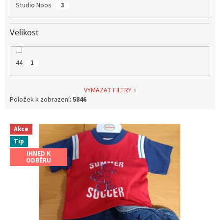
Studio Noos
3
Velikost
44
1
VYMAZAT FILTRY
Položek k zobrazení:
5846
V
Akce
ý
Tip
p
i
IHNED K
ODBĚRU
s
p
r
o
d