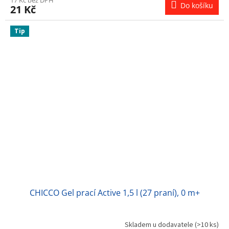
Do košíku
21 Kč
Tip
CHICCO Gel prací Active 1,5 l (27 praní), 0 m+
Skladem u dodavatele
(>10 ks)