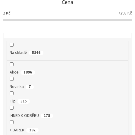
Cena
r
o
2
Kč
7293
Kč
d
u
k
t
ů
Na skladě
5846
Akce
1896
Novinka
7
Tip
315
IHNED K ODBĚRU
178
+ DÁREK
292