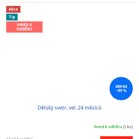
Akce
Tip
IHNED K
ODBĚRU
209 Kč
–89 %
Dětský svetr, vel. 24 měsíců
Ihned k odběru
(1 ks)
17 Kč bez DPH