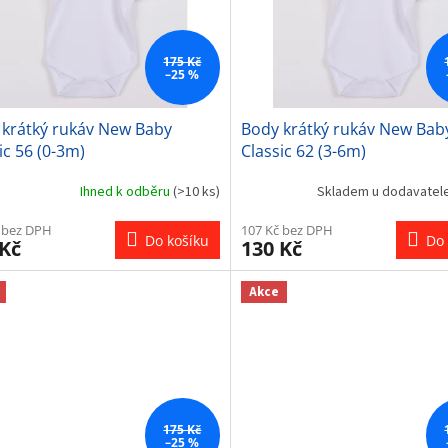
175 Kč
–25 %
 krátký rukáv New Baby
Body krátký rukáv New Bab
ic 56 (0-3m)
Classic 62 (3-6m)
Ihned k odběru
(>10 ks)
Skladem u dodavatel
 bez DPH
107 Kč bez DPH
Do košíku
Do 
 Kč
130 Kč
Akce
175 Kč
–25 %