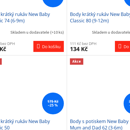
 krátký rukáv New Baby
Body krátký rukáv New Bab
ic 74 (6-9m)
Classic 80 (9-12m)
Skladem u dodavatele
(>10 ks)
Skladem u dodavatel
 bez DPH
111 Kč bez DPH
Do košíku
Do 
 Kč
134 Kč
Akce
175 Kč
–25 %
 krátký rukáv New Baby
Body s potiskem New Baby 
ic 50
Mum and Dad 62 (3-6m)