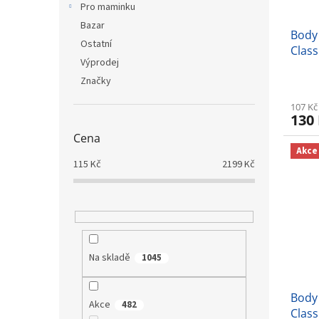
Pro maminku
Bazar
Body
Ostatní
Class
Výprodej
Značky
107 Kč
130
Cena
Akce
115
Kč
2199
Kč
Na skladě
1045
Body
Akce
482
Class