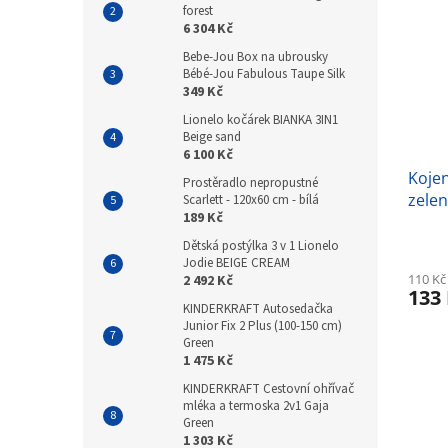
forest
6 304 Kč
Bebe-Jou Box na ubrousky
Bébé-Jou Fabulous Taupe Silk
349 Kč
Lionelo kočárek BIANKA 3IN1
Beige sand
6 100 Kč
Koje
Prostěradlo nepropustné
zele
Scarlett - 120x60 cm - bílá
189 Kč
Dětská postýlka 3 v 1 Lionelo
Jodie BEIGE CREAM
110 Kč
2 492 Kč
133
KINDERKRAFT Autosedačka
Junior Fix 2 Plus (100-150 cm)
Green
1 475 Kč
KINDERKRAFT Cestovní ohřívač
mléka a termoska 2v1 Gaja
Green
1 303 Kč