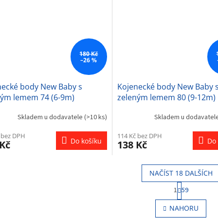
180 Kč
–26 %
necké body New Baby s
Kojenecké body New Baby 
ným lemem 74 (6-9m)
zeleným lemem 80 (9-12m)
Skladem u dodavatele
(>10 ks)
Skladem u dodavatel
 bez DPH
114 Kč bez DPH
Do košíku
Do 
 Kč
138 Kč
NAČÍST 18 DALŠÍCH
S
1
59
t
O
r
v
NAHORU
á
l