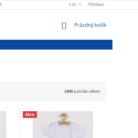
ÍNKY
PODMÍNKY OCHRANY OSOBNÍCH ÚDAJŮ
CZK
Přihlášení
NÁKUPNÍ
Prázdný košík
KOŠÍK
1045
položek celkem
Akce