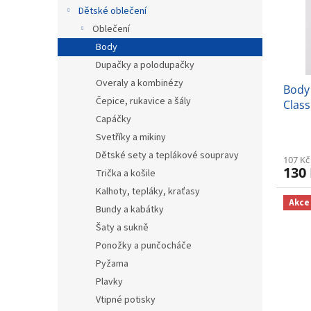
s
o
n
Dětské oblečení
p
d
e
r
u
Oblečení
l
o
k
Body
d
t
Dupačky a polodupačky
u
ů
Overaly a kombinézy
Body
k
Čepice, rukavice a šály
Class
t
Capáčky
ů
Svetříky a mikiny
Dětské sety a teplákové soupravy
107 Kč
130
Trička a košile
Kalhoty, tepláky, kraťasy
Akce
Bundy a kabátky
Šaty a sukně
Ponožky a punčocháče
Pyžama
Plavky
Vtipné potisky