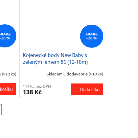
hvězdiček.
187 Kč
187 Kč
–26 %
–26 %
s
Kojenecké body New Baby s
zeleným lemem 86 (12-18m)
e
(>10 ks)
Skladem u dodavatele
(>10 ks)
114 Kč bez DPH
košíku
Do košíku
138 Kč