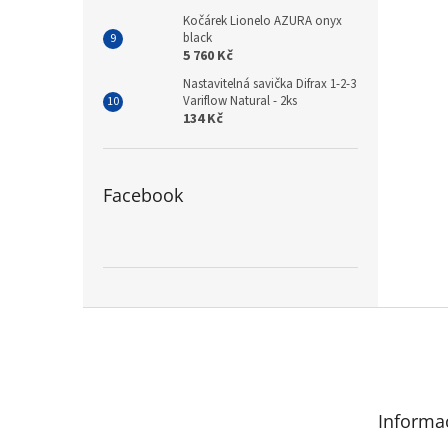
Kočárek Lionelo AZURA onyx
black
5 760 Kč
Nastavitelná savička Difrax 1-2-3
Variflow Natural - 2ks
134 Kč
Facebook
Z
á
p
a
t
Informa
í