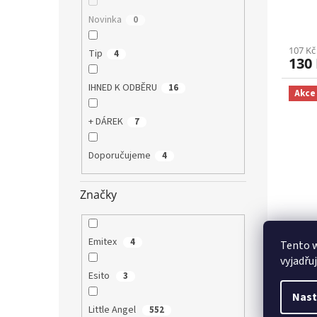
Novinka
0
107 Kč
Tip
4
130
IHNED K ODBĚRU
16
Akce
+ DÁREK
7
Doporučujeme
4
Značky
Body
Emitex
4
Tento 
Mum 
vyjadřu
Esito
3
Nast
Little Angel
552
203 Kč