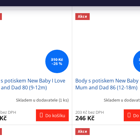
Do košíku
Do 
 Kč
246 Kč
Akce
310 Kč
–26 %
 s potiskem New Baby I Love
Body s potiskem New Baby 
and Dad 80 (9-12m)
Mum and Dad 86 (12-18m)
Skladem u dodavatele
(1 ks)
Skladem u dodava
 bez DPH
203 Kč bez DPH
Do košíku
Do 
 Kč
246 Kč
Akce