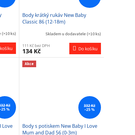
y
Body krátký rukáv New Baby
Classic 86 (12-18m)
e
(>10 ks)
Skladem u dodavatele
(>10 ks)
111 Kč bez DPH
košíku
Do košíku
134 Kč
Akce
332 Kč
332 Kč
–25 %
–25 %
I Love
Body s potiskem New Baby I Love
Mum and Dad 56 (0-3m)