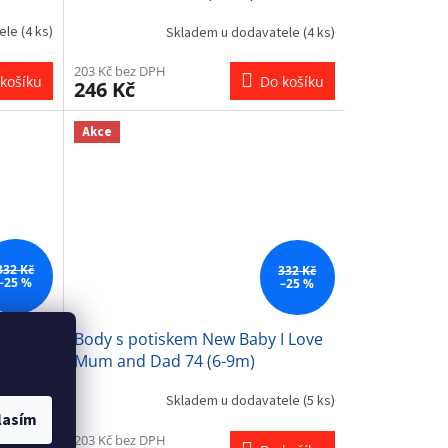
tele
(4 ks)
Skladem u dodavatele
(4 ks)
203 Kč bez DPH
košíku
Do košíku
246 Kč
Akce
332 Kč
332 Kč
–25 %
–25 %
I Love
Body s potiskem New Baby I Love
Mum and Dad 74 (6-9m)
tele
(3 ks)
Skladem u dodavatele
(5 ks)
lasím
203 Kč bez DPH