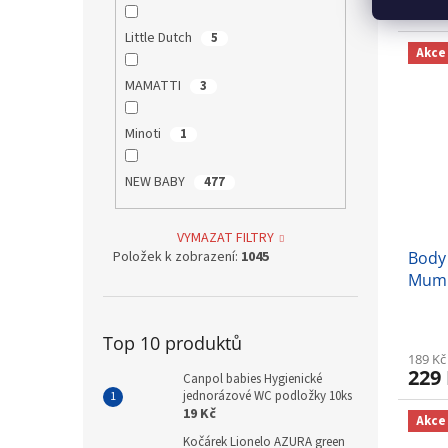
246
Little Dutch
5
Akce
MAMATTI
3
Minoti
1
NEW BABY
477
VYMAZAT FILTRY
Položek k zobrazení:
1045
Body
Mum 
Top 10 produktů
189 Kč
229
Canpol babies Hygienické
jednorázové WC podložky 10ks
19 Kč
Akce
Kočárek Lionelo AZURA green