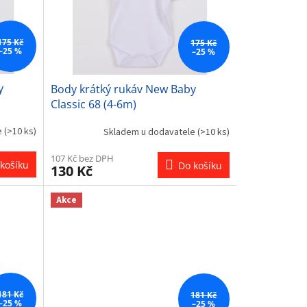
175 Kč
175 Kč
–25 %
–25 %
y
Body krátký rukáv New Baby
Classic 68 (4-6m)
e
(>10 ks)
Skladem u dodavatele
(>10 ks)
107 Kč bez DPH
košíku
Do košíku
130 Kč
Akce
181 Kč
181 Kč
–25 %
–25 %