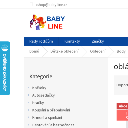
Přejít
eshop@baby-line.cz
na
obsah
Rady rodičům
Kontakty
Značky
Domů
Dětské oblečení
Oblečení
Body
P
obl
o
Přeskočit
s
Kategorie
kategorie
Ř
t
a
r
Dopor
Kočárky
z
a
Autosedačky
e
n
V
n
Hračky
n
Akce
ý
í
í
Koupání a přebalování
p
p
p
Krmení a spinkání
i
r
a
Cestování a bezpečnost