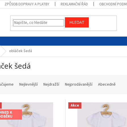
ZPŮSOB DOPRAVY A PLATBY
REKLAMAČNÍ ŘÁD
OBCHODNÍ PODM
HLEDAT
obláček šedá
áček šedá
učujeme
Nejlevnější
Nejdražší
Nejprodávanější
Abecedně
Akce
IHNED K
ODBĚRU