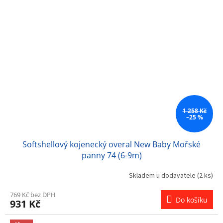
1 258 Kč
–25 %
Softshellový kojenecký overal New Baby Mořské
panny 74 (6-9m)
Skladem u dodavatele
(2 ks)
769 Kč bez DPH
Do košíku
931 Kč