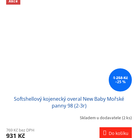
Akce
1 258 Kč
–25 %
Softshellový kojenecký overal New Baby Mořské
panny 98 (2-3r)
Skladem u dodavatele
(2 ks)
769 Kč bez DPH
Do košíku
931 Kč