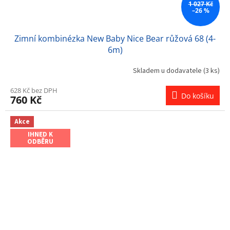
1 027 Kč
–26 %
Zimní kombinézka New Baby Nice Bear růžová 68 (4-
6m)
Skladem u dodavatele
(3 ks)
628 Kč bez DPH
Do košíku
760 Kč
Akce
IHNED K
ODBĚRU