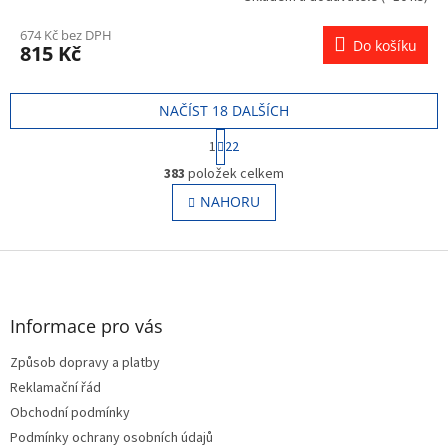
674 Kč bez DPH
Do košíku
815 Kč
NAČÍST 18 DALŠÍCH
S
1
22
t
O
r
383
položek celkem
v
á
l
NAHORU
n
á
k
o
d
v
Z
a
á
c
á
n
í
p
í
p
a
Informace pro vás
r
t
v
Způsob dopravy a platby
í
k
Reklamační řád
y
v
Obchodní podmínky
ý
Podmínky ochrany osobních údajů