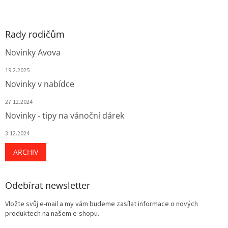
p
i
s
u
Rady rodičům
Novinky Avova
19.2.2025
Novinky v nabídce
27.12.2024
Novinky - tipy na vánoční dárek
3.12.2024
ARCHIV
Odebírat newsletter
Vložte svůj e-mail a my vám budeme zasílat informace o nových
produktech na našem e-shopu.