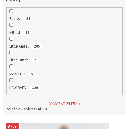
Emitex
28
Fillikid
16
Little Angel
205
Little Dutch
2
MAMATTI
3
NEW BABY
129
VYMAZAT FILTRY
Položek k zobrazení:
383
V
Akce