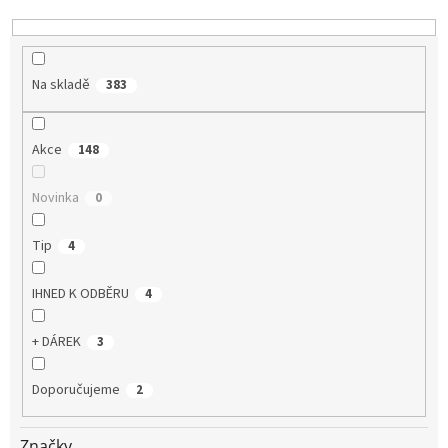
k
t
ů
Na skladě
383
Akce
148
Novinka
0
Tip
4
IHNED K ODBĚRU
4
+ DÁREK
3
Doporučujeme
2
Značky