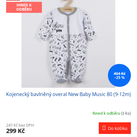
ý
IHNED K
p
ODBĚRU
i
s
p
r
o
d
u
k
t
ů
404 Kč
–25 %
Kojenecký bavlněný overal New Baby Music 80 (9-12m)
Ihned k odběru
(1 ks)
247 Kč bez DPH
Do košíku
299 Kč