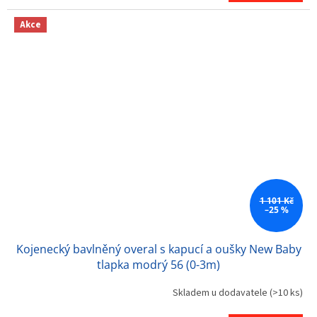
Akce
1 101 Kč
–25 %
Kojenecký bavlněný overal s kapucí a oušky New Baby
tlapka modrý 56 (0-3m)
Skladem u dodavatele
(>10 ks)