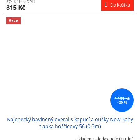
674 Kč bez DPH
Do košíku
815 Kč
Akce
1 101 Kč
–25 %
Kojenecký bavlněný overal s kapucí a oušky New Baby
tlapka hořčicový 56 (0-3m)
Skladem u dodavatele
(>10 ks)