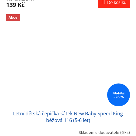
Do košíku
139 Kč
Akce
164 Kč
–26 %
Letní dětská čepička-šátek New Baby Speed King
béžová 116 (5-6 let)
Skladem u dodavatele
(6 ks)