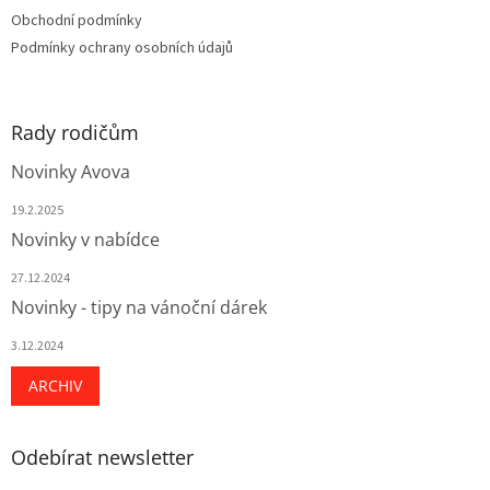
v
Obchodní podmínky
ý
Podmínky ochrany osobních údajů
p
i
s
u
Rady rodičům
Novinky Avova
19.2.2025
Novinky v nabídce
27.12.2024
Novinky - tipy na vánoční dárek
3.12.2024
ARCHIV
Odebírat newsletter