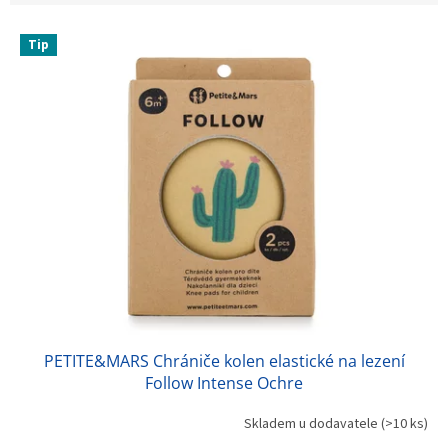
V
Tip
ý
p
i
s
p
r
o
d
u
k
t
ů
PETITE&MARS Chrániče kolen elastické na lezení
Follow Intense Ochre
Skladem u dodavatele
(>10 ks)