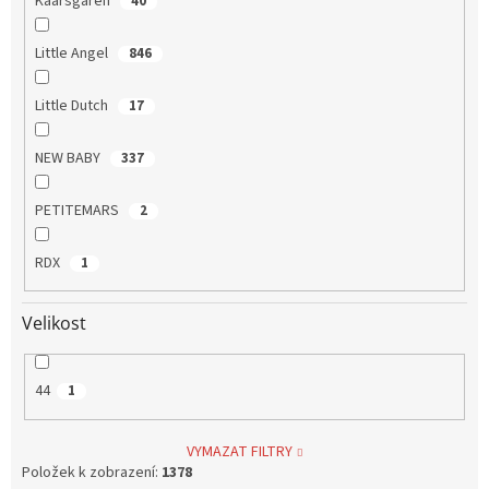
Kaarsgaren
40
Little Angel
846
Little Dutch
17
NEW BABY
337
PETITEMARS
2
RDX
1
Velikost
44
1
VYMAZAT FILTRY
Položek k zobrazení:
1378