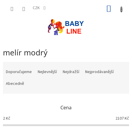
Přejít
NÁKUP
na
CZK
obsah
KOŠÍK
melír modrý
Ř
a
Doporučujeme
Nejlevnější
Nejdražší
Nejprodávanější
z
e
Abecedně
n
í
p
Cena
r
o
2
Kč
2107
Kč
d
u