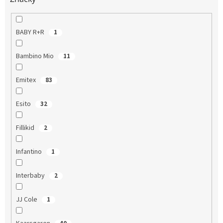
BABY R+R
1
Bambino Mio
11
Emitex
83
Esito
32
Fillikid
2
Infantino
1
Interbaby
2
JJ Cole
1