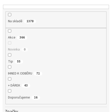
k
t
ů
Na skladě
1378
Akce
366
Novinka
0
Tip
55
IHNED K ODBĚRU
72
+ DÁREK
43
Doporučujeme
16
Značky