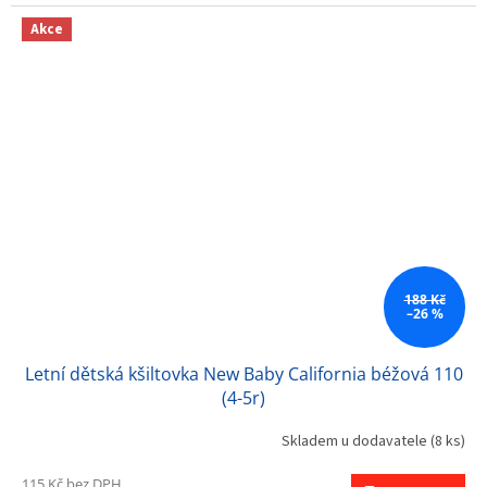
Akce
188 Kč
–26 %
Letní dětská kšiltovka New Baby California béžová 110
(4-5r)
Skladem u dodavatele
(8 ks)
115 Kč bez DPH