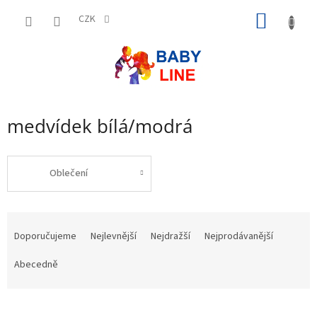
Přejít
NÁKUP
na
CZK
obsah
KOŠÍK
medvídek bílá/modrá
Oblečení
Ř
a
Doporučujeme
Nejlevnější
Nejdražší
Nejprodávanější
z
e
Abecedně
n
í
p