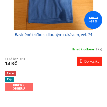
129 Kč
–89 %
Bavlněné tričko s dlouhým rukávem, vel. 74
Ihned k odběru
(1 ks)
11 Kč bez DPH
Do košíku
13 Kč
Akce
Tip
IHNED K
ODBĚRU