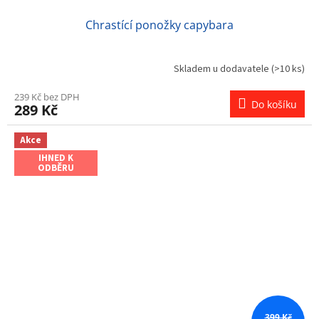
Chrastící ponožky capybara
Skladem u dodavatele
(>10 ks)
239 Kč bez DPH
Do košíku
289 Kč
Akce
IHNED K
ODBĚRU
399 Kč