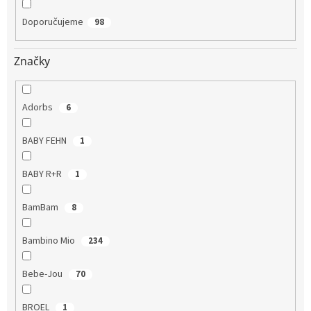
Doporučujeme
98
Značky
Adorbs
6
BABY FEHN
1
BABY R+R
1
BamBam
8
Bambino Mio
234
Bebe-Jou
70
BROEL
1