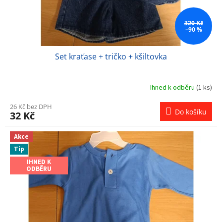
320 Kč
–90 %
Set kraťase + tričko + kšiltovka
Ihned k odběru
(1 ks)
26 Kč bez DPH
Do košíku
32 Kč
Akce
Tip
IHNED K
ODBĚRU