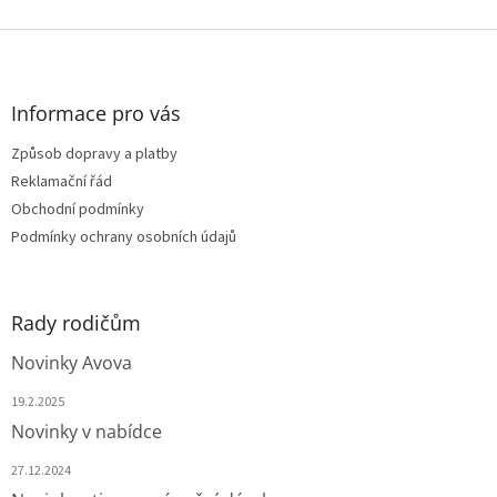
o
d
v
Z
a
á
c
á
n
í
p
í
p
a
Informace pro vás
r
t
v
Způsob dopravy a platby
í
k
Reklamační řád
y
v
Obchodní podmínky
ý
Podmínky ochrany osobních údajů
p
i
s
u
Rady rodičům
Novinky Avova
19.2.2025
Novinky v nabídce
27.12.2024