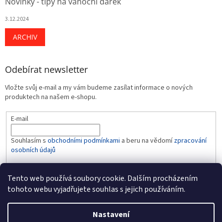
Novinky - tipy na vánoční dárek
3.12.2024
ARCHIV
Odebírat newsletter
Vložte svůj e-mail a my vám budeme zasílat informace o nových
produktech na našem e-shopu.
E-mail
Souhlasím s
obchodními podmínkami
a beru na vědomí
zpracování
osobních údajů
PŘIHLÁSIT SE
Tento web používá soubory cookie. Dalším procházením
tohoto webu vyjadřujete souhlas s jejich používáním.
Nastavení
Vytvořil Shoptet