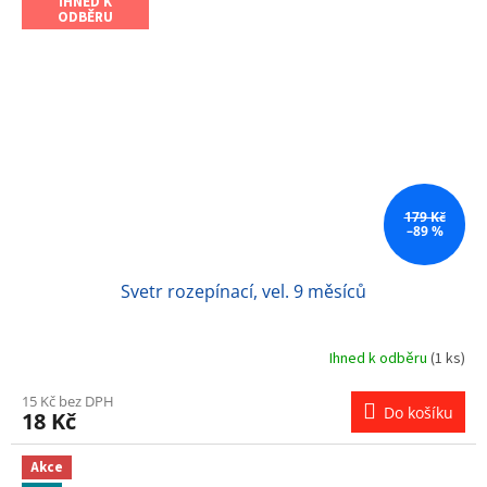
IHNED K
ODBĚRU
179 Kč
–89 %
Svetr rozepínací, vel. 9 měsíců
Ihned k odběru
(1 ks)
15 Kč bez DPH
Do košíku
18 Kč
Akce