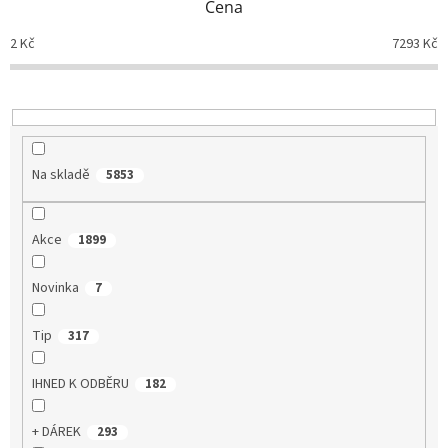
Cena
r
o
2
Kč
7293
Kč
d
u
k
t
ů
Na skladě
5853
Akce
1899
Novinka
7
Tip
317
IHNED K ODBĚRU
182
+ DÁREK
293