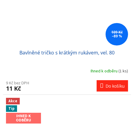
109 Kč
–89 %
Bavlněné tričko s krátkým rukávem, vel. 80
Ihned k odběru
(1 ks)
9 Kč bez DPH
Do košíku
11 Kč
Akce
Tip
IHNED K
ODBĚRU