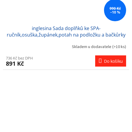
990 Kč
–10 %
inglesina Sada doplňků ke SPA-
ručník,osuška,župánek,potah na podložku a bačkůrky
Skladem u dodavatele
(>10 ks)
736 Kč bez DPH
Do košíku
891 Kč