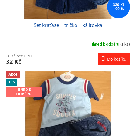
ů
320 Kč
–90 %
Set kraťase + tričko + kšiltovka
Ihned k odběru
(1 ks)
26 Kč bez DPH
Do košíku
32 Kč
Akce
Tip
IHNED K
ODBĚRU