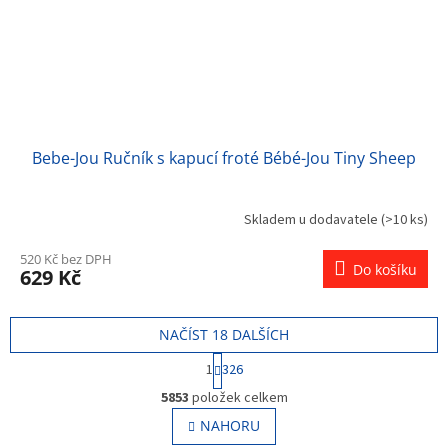
Bebe-Jou Ručník s kapucí froté Bébé-Jou Tiny Sheep
Skladem u dodavatele
(>10 ks)
520 Kč bez DPH
Do košíku
629 Kč
NAČÍST 18 DALŠÍCH
S
1
326
t
O
r
5853
položek celkem
v
á
l
NAHORU
n
á
k