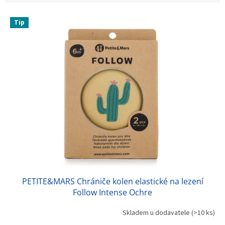
V
Tip
ý
p
i
s
p
r
o
d
u
k
t
ů
PETITE&MARS Chrániče kolen elastické na lezení
Follow Intense Ochre
Skladem u dodavatele
(>10 ks)