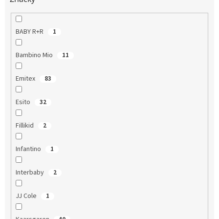
BABY R+R
1
Bambino Mio
11
Emitex
83
Esito
32
Fillikid
2
Infantino
1
Interbaby
2
JJ Cole
1