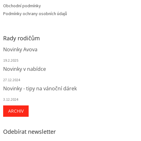
v
Obchodní podmínky
ý
Podmínky ochrany osobních údajů
p
i
s
u
Rady rodičům
Novinky Avova
19.2.2025
Novinky v nabídce
27.12.2024
Novinky - tipy na vánoční dárek
3.12.2024
ARCHIV
Odebírat newsletter