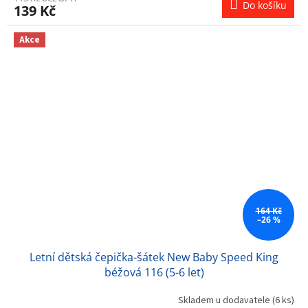
Do košíku
139 Kč
Akce
164 Kč
–26 %
Letní dětská čepička-šátek New Baby Speed King
béžová 116 (5-6 let)
Skladem u dodavatele
(6 ks)