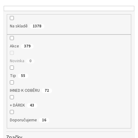
k
t
ů
Na skladě
1378
Akce
379
Novinka
0
Tip
55
IHNED K ODBĚRU
72
+ DÁREK
43
Doporučujeme
16
Značky