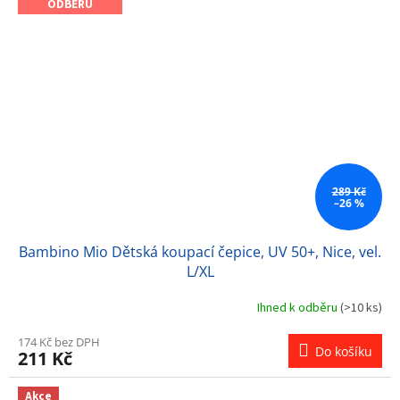
ODBĚRU
289 Kč
–26 %
Bambino Mio Dětská koupací čepice, UV 50+, Nice, vel.
L/XL
Ihned k odběru
(>10 ks)
174 Kč bez DPH
Do košíku
211 Kč
Akce