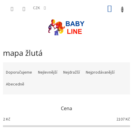
Přejít
NÁKUP
na
CZK
obsah
KOŠÍK
mapa žlutá
Ř
a
Doporučujeme
Nejlevnější
Nejdražší
Nejprodávanější
z
e
Abecedně
n
í
p
Cena
r
o
2
Kč
2107
Kč
d
u