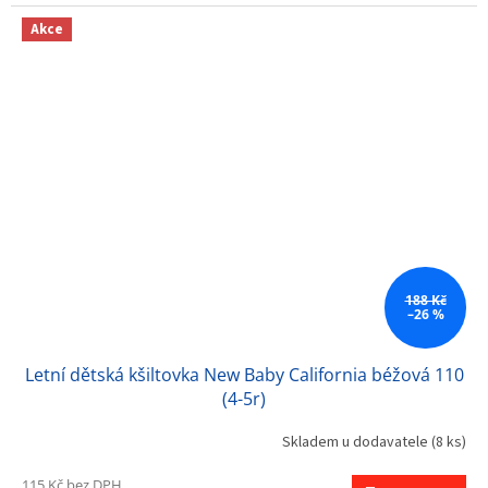
Akce
188 Kč
–26 %
Letní dětská kšiltovka New Baby California béžová 110
(4-5r)
Skladem u dodavatele
(8 ks)
115 Kč bez DPH