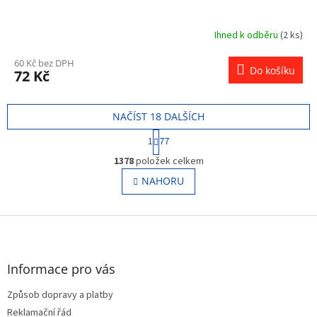
Ihned k odběru
(2 ks)
60 Kč bez DPH
Do košíku
72 Kč
NAČÍST 18 DALŠÍCH
S
1
77
t
O
r
1378
položek celkem
v
á
l
NAHORU
n
á
k
o
d
v
Z
a
á
c
á
n
í
p
í
p
a
Informace pro vás
r
t
v
Způsob dopravy a platby
í
k
Reklamační řád
y