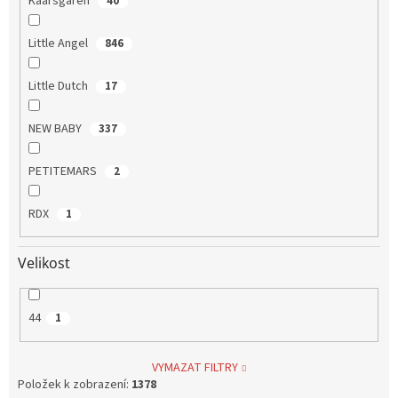
Kaarsgaren
40
Little Angel
846
Little Dutch
17
NEW BABY
337
PETITEMARS
2
RDX
1
Velikost
44
1
VYMAZAT FILTRY
Položek k zobrazení:
1378