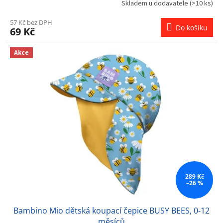
Skladem u dodavatele
(>10 ks)
57 Kč bez DPH
Do košíku
69 Kč
Akce
289 Kč
–26 %
Bambino Mio dětská koupací čepice BUSY BEES, 0-12
měsíců