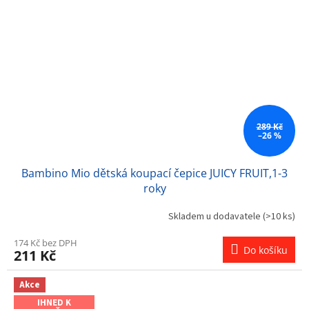
289 Kč
–26 %
Bambino Mio dětská koupací čepice JUICY FRUIT,1-3
roky
Skladem u dodavatele
(>10 ks)
174 Kč bez DPH
Do košíku
211 Kč
Akce
IHNED K