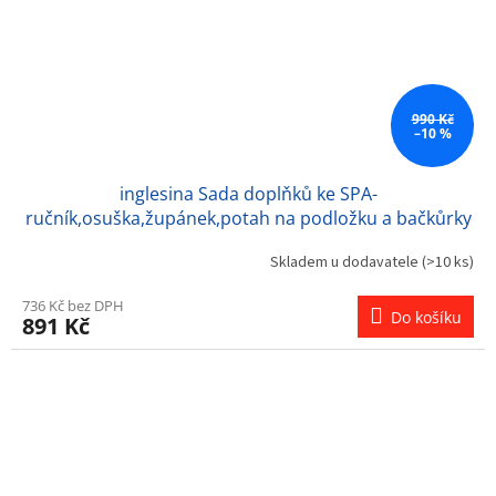
990 Kč
–10 %
inglesina Sada doplňků ke SPA-
ručník,osuška,župánek,potah na podložku a bačkůrky
Skladem u dodavatele
(>10 ks)
736 Kč bez DPH
Do košíku
891 Kč