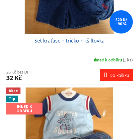
u
k
t
ů
320 Kč
–90 %
Set kraťase + tričko + kšiltovka
Ihned k odběru
(1 ks)
26 Kč bez DPH
Do košíku
32 Kč
Akce
Tip
IHNED K
ODBĚRU