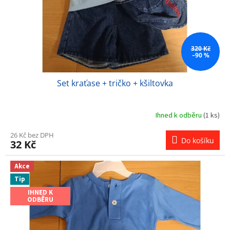
320 Kč
–90 %
Set kraťase + tričko + kšiltovka
Ihned k odběru
(1 ks)
26 Kč bez DPH
Do košíku
32 Kč
Akce
Tip
IHNED K
ODBĚRU