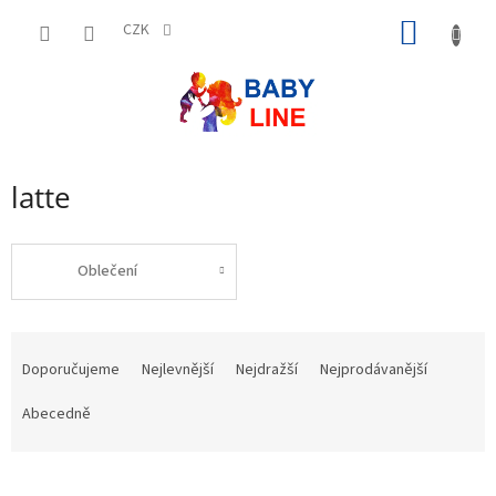
Přejít
NÁKUP
na
CZK
obsah
KOŠÍK
latte
Oblečení
Ř
a
Doporučujeme
Nejlevnější
Nejdražší
Nejprodávanější
z
e
Abecedně
n
í
p