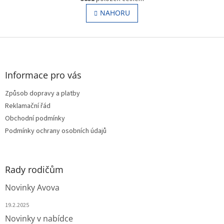
v
á
l
NAHORU
n
á
k
o
d
v
Z
a
á
c
á
n
í
p
í
p
a
Informace pro vás
r
t
v
Způsob dopravy a platby
í
k
Reklamační řád
y
v
Obchodní podmínky
ý
Podmínky ochrany osobních údajů
p
i
s
u
Rady rodičům
Novinky Avova
19.2.2025
Novinky v nabídce