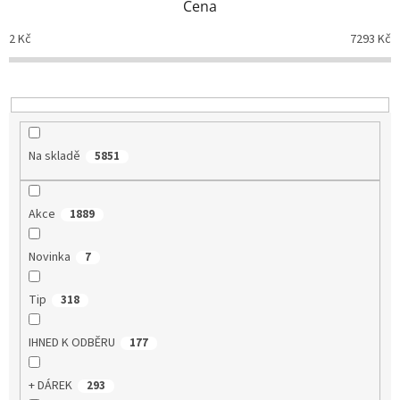
Cena
r
o
2
Kč
7293
Kč
d
u
k
t
ů
Na skladě
5851
Akce
1889
Novinka
7
Tip
318
IHNED K ODBĚRU
177
+ DÁREK
293