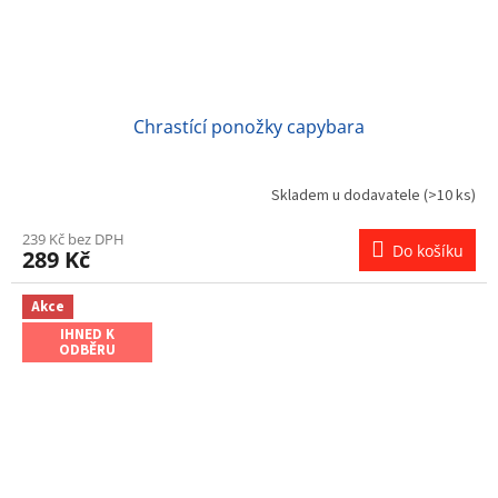
Chrastící ponožky capybara
Skladem u dodavatele
(>10 ks)
239 Kč bez DPH
Do košíku
289 Kč
Akce
IHNED K
ODBĚRU