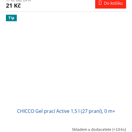
Do košíku
21 Kč
Tip
CHICCO Gel prací Active 1,5 l (27 praní), 0 m+
Skladem u dodavatele
(>10 ks)