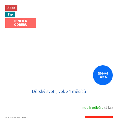
Akce
Tip
IHNED K
ODBĚRU
209 Kč
–89 %
Dětský svetr, vel. 24 měsíců
Ihned k odběru
(1 ks)
17 Kč bez DPH