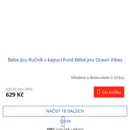
Bebe-Jou Ručník s kapucí froté Bébé-Jou Ocean Vibes
Skladem u dodavatele
(>10 ks)
520 Kč bez DPH
Do košíku
629 Kč
NAČÍST 18 DALŠÍCH
S
1
326
t
O
r
5851
položek celkem