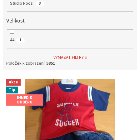
Studio Noos
3
Velikost
44
1
VYMAZAT FILTRY
Položek k zobrazení:
5851
V
Akce
ý
Tip
p
i
IHNED K
ODBĚRU
s
p
r
o
d