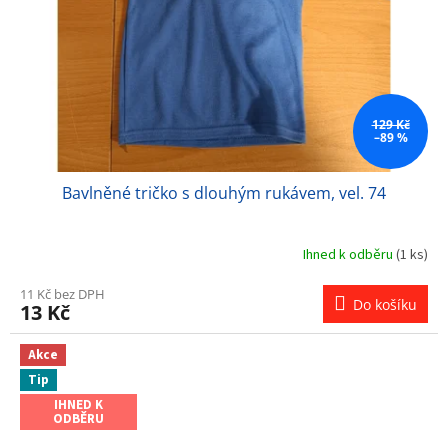
129 Kč
–89 %
Bavlněné tričko s dlouhým rukávem, vel. 74
Ihned k odběru
(1 ks)
11 Kč bez DPH
Do košíku
13 Kč
Akce
Tip
IHNED K
ODBĚRU