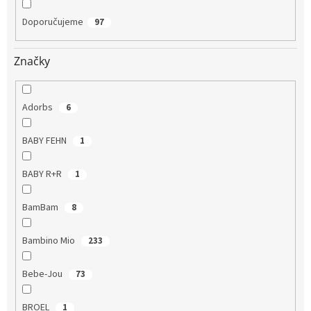
Doporučujeme
97
Značky
Adorbs
6
BABY FEHN
1
BABY R+R
1
BamBam
8
Bambino Mio
233
Bebe-Jou
73
BROEL
1