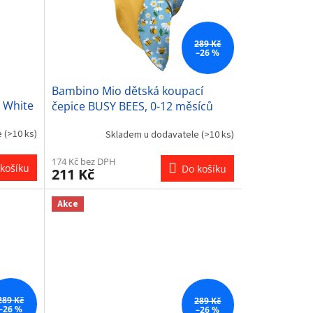
289 Kč
–26 %
Bambino Mio dětská koupací
y White
čepice BUSY BEES, 0-12 měsíců
e
(>10 ks)
Skladem u dodavatele
(>10 ks)
174 Kč bez DPH
košíku
Do košíku
211 Kč
Akce
289 Kč
289 Kč
–26 %
–26 %