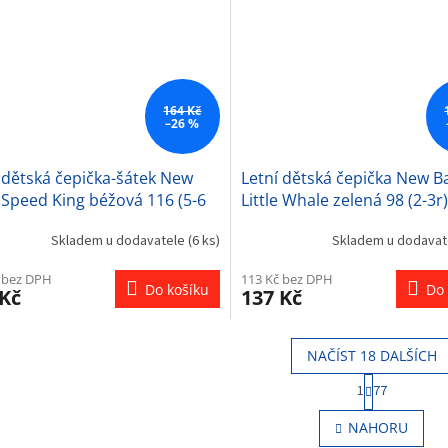
164 Kč
–26 %
 dětská čepička-šátek New
Letní dětská čepička New B
Speed King béžová 116 (5-6
Little Whale zelená 98 (2-3r)
Skladem u dodavatele
(6 ks)
Skladem u dodava
 bez DPH
113 Kč bez DPH
Do košíku
Do 
 Kč
137 Kč
NAČÍST 18 DALŠÍCH
S
1
77
t
O
r
v
NAHORU
á
l