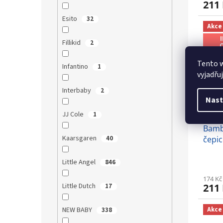
211
Esito
32
Akce
Fillikid
2
Tento 
Infantino
1
vyjadřu
Interbaby
2
Nast
JJ Cole
1
Bamb
Kaarsgaren
čepic
40
Little Angel
846
174 Kč
211
Little Dutch
17
Akce
NEW BABY
338