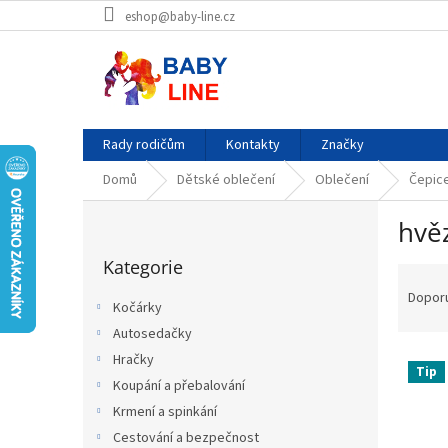
Přejít
eshop@baby-line.cz
na
obsah
Rady rodičům
Kontakty
Značky
Domů
Dětské oblečení
Oblečení
Čepice
P
hvě
o
Přeskočit
s
Kategorie
kategorie
Ř
t
a
r
Dopor
Kočárky
z
a
Autosedačky
e
n
V
n
Hračky
n
Tip
ý
í
í
Koupání a přebalování
p
p
p
Krmení a spinkání
i
r
a
Cestování a bezpečnost