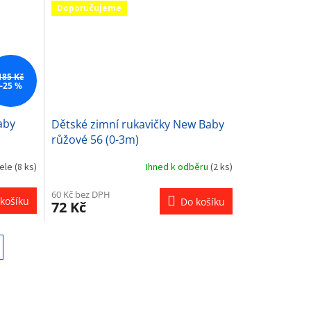
Doporučujeme
185 Kč
–25 %
aby
Dětské zimní rukavičky New Baby
růžové 56 (0-3m)
tele
(8 ks)
Ihned k odběru
(2 ks)
60 Kč bez DPH
košíku
Do košíku
72 Kč