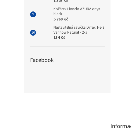
1 303 Kč
Kočárek Lionelo AZURA onyx
black
5 760 Kč
Nastavitelná savička Difrax 1-2-3
Variflow Natural - 2ks
134 Kč
Facebook
Z
á
p
a
t
Informa
í