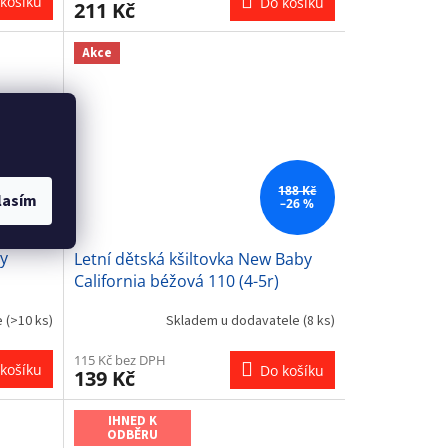
košíku
Do košíku
211 Kč
Akce
138 Kč
188 Kč
lasím
–26 %
–26 %
y
Letní dětská kšiltovka New Baby
California béžová 110 (4-5r)
e
(>10 ks)
Skladem u dodavatele
(8 ks)
115 Kč bez DPH
košíku
Do košíku
139 Kč
IHNED K
ODBĚRU