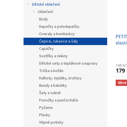
s
o
n
Dětské oblečení
p
d
e
r
u
Oblečení
l
o
k
Body
d
t
Dupačky a polodupačky
u
ů
Overaly a kombinézy
PETI
k
Čepice, rukavice a šály
elast
t
Capáčky
Ochr
ů
Svetříky a mikiny
Dětské sety a teplákové soupravy
148 Kč
179
Trička a košile
Kalhoty, tepláky, kraťasy
Akce
Bundy a kabátky
Šaty a sukně
Ponožky a punčocháče
Pyžama
Plavky
Vtipné potisky