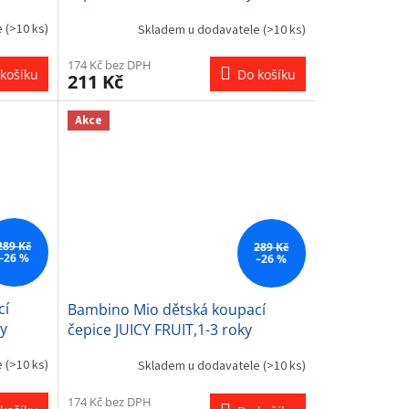
e
(>10 ks)
Skladem u dodavatele
(>10 ks)
174 Kč bez DPH
košíku
Do košíku
211 Kč
Akce
289 Kč
289 Kč
–26 %
–26 %
cí
Bambino Mio dětská koupací
ky
čepice JUICY FRUIT,1-3 roky
e
(>10 ks)
Skladem u dodavatele
(>10 ks)
174 Kč bez DPH