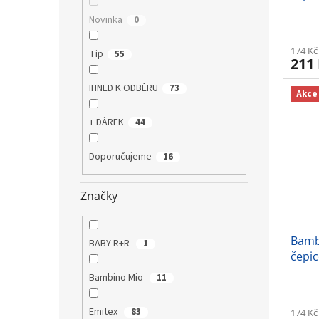
Novinka
0
174 Kč
Tip
55
211
IHNED K ODBĚRU
73
Akce
+ DÁREK
44
Doporučujeme
16
Značky
Bamb
BABY R+R
1
čepic
Bambino Mio
11
Emitex
83
174 Kč