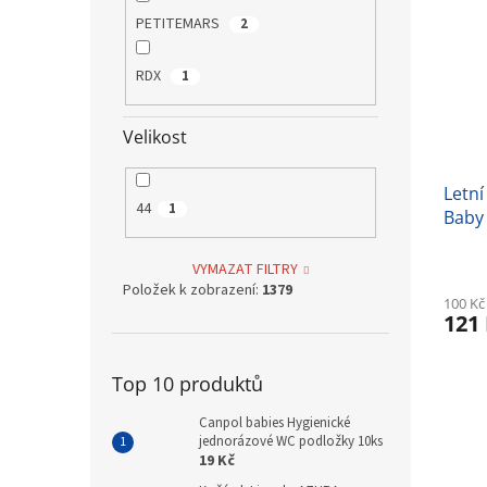
PETITEMARS
2
RDX
1
Velikost
Letní
44
1
Baby 
let)
VYMAZAT FILTRY
Položek k zobrazení:
1379
100 Kč
121
Top 10 produktů
Canpol babies Hygienické
jednorázové WC podložky 10ks
19 Kč