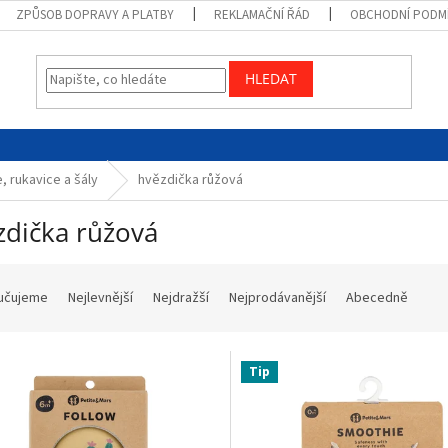
ZPŮSOB DOPRAVY A PLATBY
REKLAMAČNÍ ŘÁD
OBCHODNÍ PODM
HLEDAT
, rukavice a šály
hvězdička růžová
zdička růžová
učujeme
Nejlevnější
Nejdražší
Nejprodávanější
Abecedně
Tip