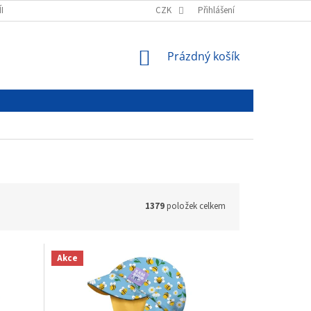
ÍNKY
PODMÍNKY OCHRANY OSOBNÍCH ÚDAJŮ
CZK
Přihlášení
NÁKUPNÍ
Prázdný košík
KOŠÍK
1379
položek celkem
Akce