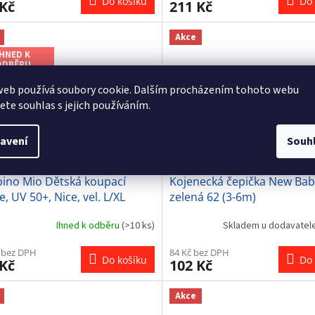
Do košíku
Do 
 Kč
211 Kč
Akce
IHNED K
ODBĚRU
web používá soubory cookie. Dalším procházením tohoto webu
jete souhlas s jejich používáním.
289 Kč
avení
Souh
–26 %
ino Mio Dětská koupací
Kojenecká čepička New Bab
e, UV 50+, Nice, vel. L/XL
zelená 62 (3-6m)
Ihned k odběru
(>10 ks)
Skladem u dodavatel
 bez DPH
84 Kč bez DPH
Do košíku
Do 
 Kč
102 Kč
Akce