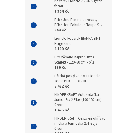
Kočárek Lionelo AZURA green
forest
6 304 Kč
Bebe-Jou Box na ubrousky
Bébé-Jou Fabulous Taupe Silk
349 Kč
Lionelo kočárek BIANKA 3IN1
Beige sand
6 100 Kč
Prostěradlo nepropustné
Scarlett - 120x60 cm - bílá
189 Kč
Dětská postýlka 3 v 1 Lionelo
Jodie BEIGE CREAM
2 492 Kč
KINDERKRAFT Autosedačka
Junior Fix 2 Plus (100-150 cm)
Green
1 475 Kč
KINDERKRAFT Cestovní ohřívač
mléka a termoska 2v1 Gaja
Green