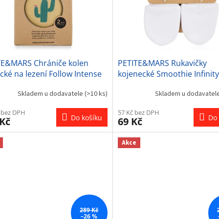
TE&MARS Chrániče kolen
PETITE&MARS Rukavičky
ické na lezení Follow Intense
kojenecké Smoothie Infinit
e
Skladem u dodavatele
(>10 ks)
Skladem u dodavatel
 bez DPH
57 Kč bez DPH
Do košíku
Do 
 Kč
69 Kč
Akce
289 Kč
–26 %