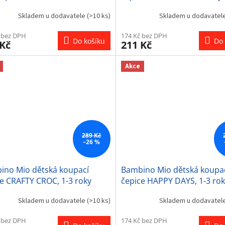
Skladem u dodavatele
(>10 ks)
Skladem u dodavatel
 bez DPH
174 Kč bez DPH
Do košíku
Do 
 Kč
211 Kč
Akce
289 Kč
–26 %
ino Mio dětská koupací
Bambino Mio dětská koupa
e CRAFTY CROC, 1-3 roky
čepice HAPPY DAYS, 1-3 ro
Skladem u dodavatele
(>10 ks)
Skladem u dodavatel
 bez DPH
174 Kč bez DPH