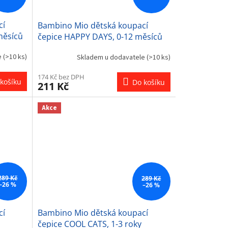
cí
Bambino Mio dětská koupací
měsíců
čepice HAPPY DAYS, 0-12 měsíců
e
(>10 ks)
Skladem u dodavatele
(>10 ks)
174 Kč bez DPH
košíku
Do košíku
211 Kč
Akce
289 Kč
289 Kč
–26 %
–26 %
cí
Bambino Mio dětská koupací
čepice COOL CATS, 1-3 roky