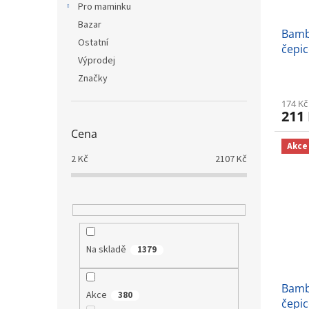
Pro maminku
Bazar
Bamb
Ostatní
čepi
Výprodej
Značky
174 Kč
211
Cena
Akce
2
Kč
2107
Kč
Na skladě
1379
Bamb
Akce
380
čepic