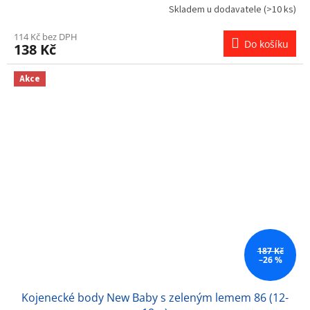
Skladem u dodavatele
(>10 ks)
114 Kč bez DPH
Do košíku
138 Kč
Akce
187 Kč
–26 %
Kojenecké body New Baby s zeleným lemem 86 (12-