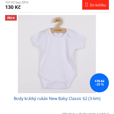
107 Kč bez DPH
Do košíku
130 Kč
Akce
175 Kč
–25 %
Body krátký rukáv New Baby Classic 62 (3-6m)