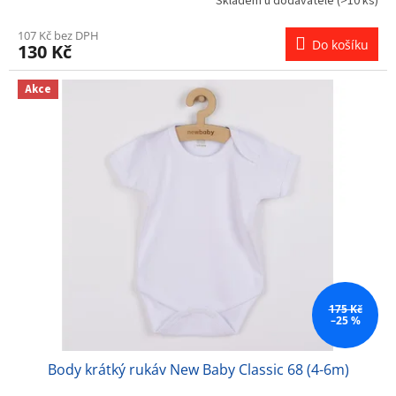
Skladem u dodavatele
(>10 ks)
107 Kč bez DPH
Do košíku
130 Kč
Akce
175 Kč
–25 %
Body krátký rukáv New Baby Classic 68 (4-6m)