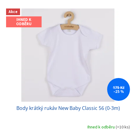
V
Akce
ý
IHNED K
p
ODBĚRU
i
s
p
r
o
d
u
k
t
ů
175 Kč
–25 %
Body krátký rukáv New Baby Classic 56 (0-3m)
Ihned k odběru
(>10 ks)