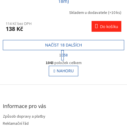
18m)
Skladem u dodavatele
(>10 ks)
114 Kč bez DPH
Do košíku
138 Kč
NAČÍST 18 DALŠÍCH
S
1
58
t
O
r
1043
položek celkem
v
á
l
NAHORU
n
á
k
o
d
v
Z
a
á
c
á
n
í
p
í
p
a
Informace pro vás
r
t
v
Způsob dopravy a platby
í
k
Reklamační řád
y