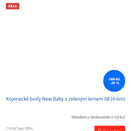
Akce
180 Kč
–26 %
Kojenecké body New Baby s zeleným lemem 68 (4-6m)
Skladem u dodavatele
(>10 ks)
Průměrné
hodnocení
110 Kč bez DPH
produktu