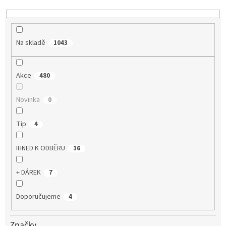
k
t
ů
Na skladě
1043
Akce
480
Novinka
0
Tip
4
IHNED K ODBĚRU
16
+ DÁREK
7
Doporučujeme
4
Značky