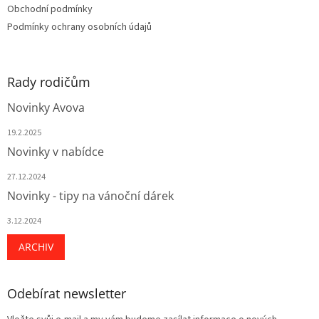
v
Obchodní podmínky
ý
Podmínky ochrany osobních údajů
p
i
s
u
Rady rodičům
Novinky Avova
19.2.2025
Novinky v nabídce
27.12.2024
Novinky - tipy na vánoční dárek
3.12.2024
ARCHIV
Odebírat newsletter