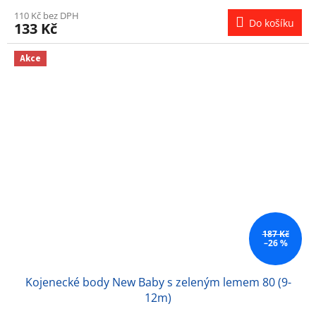
110 Kč bez DPH
Do košíku
133 Kč
Akce
187 Kč
–26 %
Kojenecké body New Baby s zeleným lemem 80 (9-
12m)