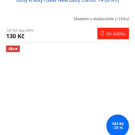
Body krátký rukáv New Baby Classic 74 (6-9m)
Skladem u dodavatele
(>10 ks)
107 Kč bez DPH
Do košíku
130 Kč
Akce
181 Kč
–25 %