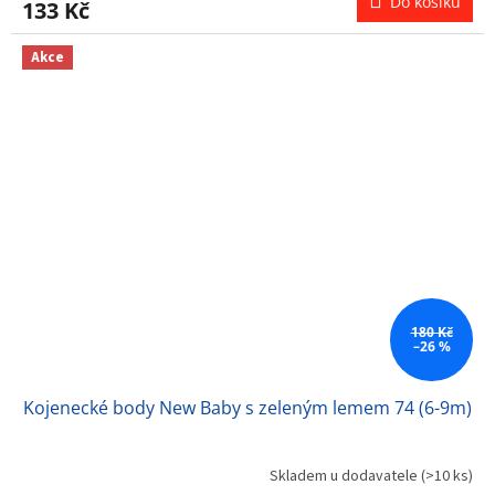
Do košíku
133 Kč
je
5,0
z
Akce
5
hvězdiček.
180 Kč
–26 %
Kojenecké body New Baby s zeleným lemem 74 (6-9m)
Skladem u dodavatele
(>10 ks)