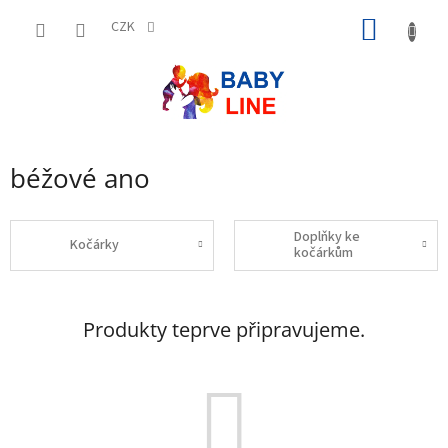
Přejít
NÁKUP
na
CZK
obsah
KOŠÍK
béžové ano
Doplňky ke
Kočárky
kočárkům
Produkty teprve připravujeme.