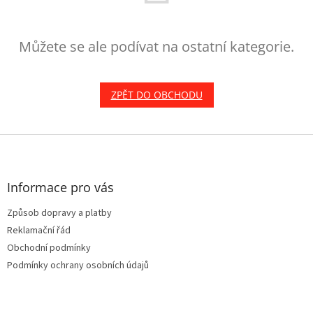
Můžete se ale podívat na ostatní kategorie.
ZPĚT DO OBCHODU
Z
á
p
a
Informace pro vás
t
Způsob dopravy a platby
í
Reklamační řád
Obchodní podmínky
Podmínky ochrany osobních údajů