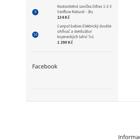
Nastavitelná savička Difrax 1-2-3
Variflow Natural - 2ks
134 Kč
Canpol babies Elektrický double
ohřívač a sterilizátor
kojeneckých lahví 7v1
1 290 Kč
Facebook
Z
á
p
a
t
Informa
í