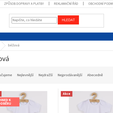
ZPŮSOB DOPRAVY A PLATBY
REKLAMAČNÍ ŘÁD
OBCHODNÍ PODM
HLEDAT
béžová
ová
učujeme
Nejlevnější
Nejdražší
Nejprodávanější
Abecedně
Akce
IHNED K
ODBĚRU