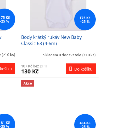
175 Kč
175 Kč
–25 %
–25 %
y
Body krátký rukáv New Baby
Classic 68 (4-6m)
e
(>10 ks)
Skladem u dodavatele
(>10 ks)
107 Kč bez DPH
košíku
Do košíku
130 Kč
Akce
181 Kč
181 Kč
–25 %
–25 %