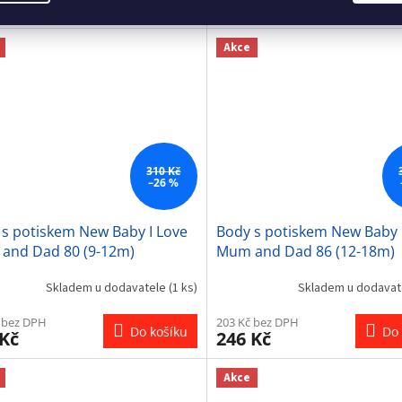
Do košíku
Do 
 Kč
246 Kč
Akce
310 Kč
–26 %
 s potiskem New Baby I Love
Body s potiskem New Baby 
and Dad 80 (9-12m)
Mum and Dad 86 (12-18m)
Skladem u dodavatele
(1 ks)
Skladem u dodava
 bez DPH
203 Kč bez DPH
Do košíku
Do 
 Kč
246 Kč
Akce