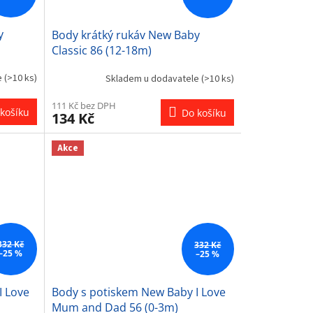
y
Body krátký rukáv New Baby
Classic 86 (12-18m)
e
(>10 ks)
Skladem u dodavatele
(>10 ks)
111 Kč bez DPH
košíku
Do košíku
134 Kč
Akce
332 Kč
332 Kč
–25 %
–25 %
I Love
Body s potiskem New Baby I Love
Mum and Dad 56 (0-3m)