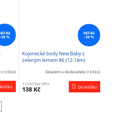
hvězdiček.
187 Kč
187 Kč
–26 %
–26 %
s
Kojenecké body New Baby s
zeleným lemem 86 (12-18m)
e
(>10 ks)
Skladem u dodavatele
(>10 ks)
114 Kč bez DPH
košíku
Do košíku
138 Kč