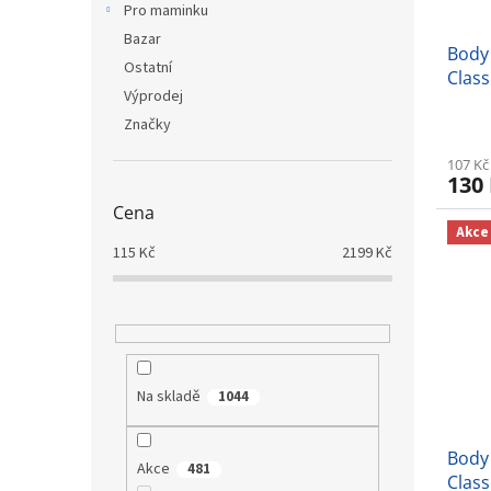
Pro maminku
Bazar
Body
Ostatní
Class
Výprodej
Značky
107 Kč
130
Cena
Akce
115
Kč
2199
Kč
Na skladě
1044
Body
Akce
481
Class