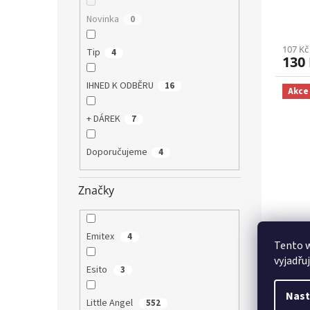
Novinka
0
107 Kč
Tip
4
130
IHNED K ODBĚRU
16
Akce
+ DÁREK
7
Doporučujeme
4
Značky
Body
Emitex
4
Tento 
Mum 
vyjadřu
Esito
3
Nast
Little Angel
552
203 Kč