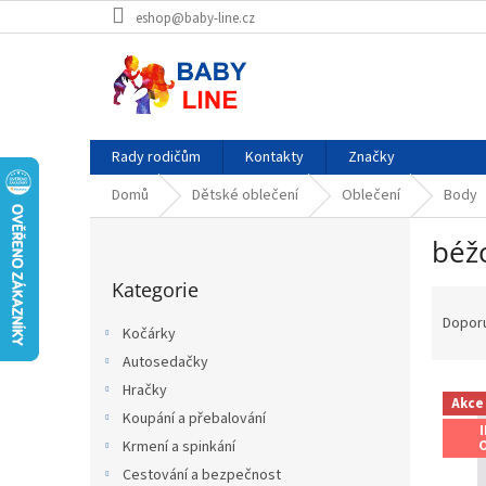
Přejít
eshop@baby-line.cz
na
obsah
Rady rodičům
Kontakty
Značky
Domů
Dětské oblečení
Oblečení
Body
P
béž
o
Přeskočit
s
Kategorie
kategorie
Ř
t
a
r
Dopor
Kočárky
z
a
Autosedačky
e
n
V
n
Hračky
n
Akce
ý
í
í
Koupání a přebalování
p
p
p
Krmení a spinkání
i
r
a
Cestování a bezpečnost