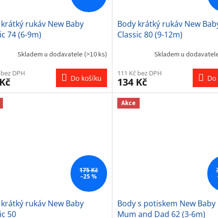
 krátký rukáv New Baby
Body krátký rukáv New Bab
ic 74 (6-9m)
Classic 80 (9-12m)
Skladem u dodavatele
(>10 ks)
Skladem u dodavatel
 bez DPH
111 Kč bez DPH
Do košíku
Do 
 Kč
134 Kč
Akce
175 Kč
–25 %
 krátký rukáv New Baby
Body s potiskem New Baby 
ic 50
Mum and Dad 62 (3-6m)