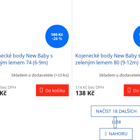
180 Kč
–26 %
necké body New Baby s
Kojenecké body New Baby 
ným lemem 74 (6-9m)
zeleným lemem 80 (9-12m)
Skladem u dodavatele
(>10 ks)
Skladem u dodavatel
 bez DPH
114 Kč bez DPH
Do košíku
Do 
 Kč
138 Kč
NAČÍST 18 DALŠÍCH
S
1
58
t
O
r
v
NAHORU
á
l