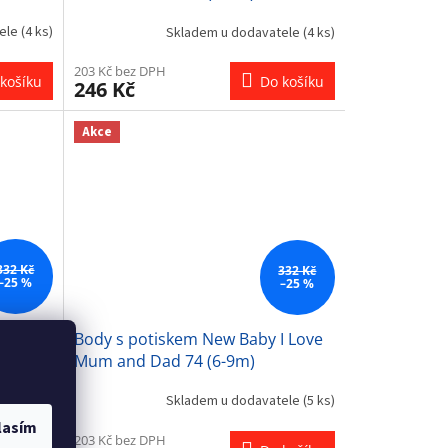
tele
(4 ks)
Skladem u dodavatele
(4 ks)
203 Kč bez DPH
košíku
Do košíku
246 Kč
Akce
332 Kč
332 Kč
–25 %
–25 %
I Love
Body s potiskem New Baby I Love
Mum and Dad 74 (6-9m)
tele
(3 ks)
Skladem u dodavatele
(5 ks)
lasím
203 Kč bez DPH