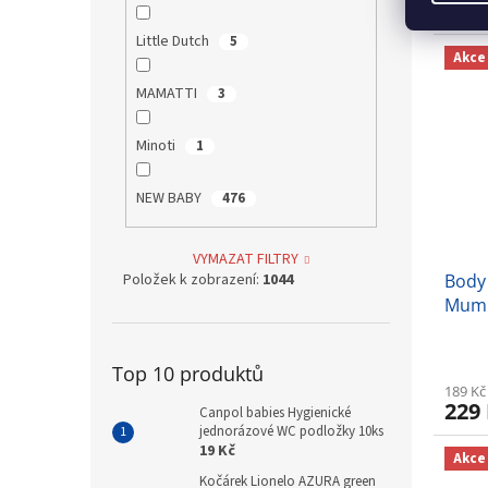
246
Little Dutch
5
Akce
MAMATTI
3
Minoti
1
NEW BABY
476
VYMAZAT FILTRY
Položek k zobrazení:
1044
Body
Mum 
Top 10 produktů
189 Kč
229
Canpol babies Hygienické
jednorázové WC podložky 10ks
19 Kč
Akce
Kočárek Lionelo AZURA green