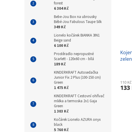
forest
6 304 Kč
Bebe-Jou Box na ubrousky
Bébé-Jou Fabulous Taupe Silk
349 Kč
Lionelo kočárek BIANKA 3IN1
Beige sand
6 100 Kč
Koje
Prostěradlo nepropustné
zele
Scarlett - 120x60 cm - bílá
189 Kč
KINDERKRAFT Autosedačka
Junior Fix 2 Plus (100-150 cm)
110 Kč
Green
133
1 475 Kč
KINDERKRAFT Cestovní ohřívač
mléka a termoska 2v1 Gaja
Green
1 303 Kč
Kočárek Lionelo AZURA onyx
black
5 760 Kč