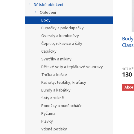
s
o
n
Dětské oblečení
p
d
e
r
u
Oblečení
l
o
k
Body
d
t
Dupačky a polodupačky
u
ů
Overaly a kombinézy
Body
k
Čepice, rukavice a šály
Class
t
Capáčky
ů
Svetříky a mikiny
Dětské sety a teplákové soupravy
107 Kč
130
Trička a košile
Kalhoty, tepláky, kraťasy
Akce
Bundy a kabátky
Šaty a sukně
Ponožky a punčocháče
Pyžama
Plavky
Vtipné potisky