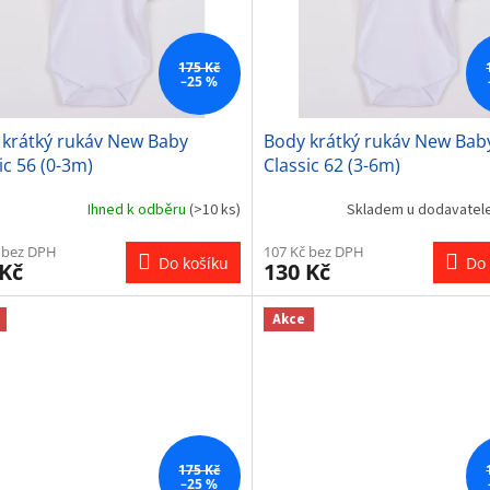
175 Kč
–25 %
 krátký rukáv New Baby
Body krátký rukáv New Bab
ic 56 (0-3m)
Classic 62 (3-6m)
Ihned k odběru
(>10 ks)
Skladem u dodavatel
 bez DPH
107 Kč bez DPH
Do košíku
Do 
 Kč
130 Kč
Akce
175 Kč
–25 %