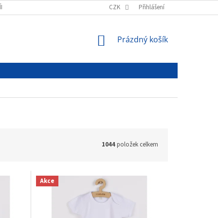
ÍNKY
PODMÍNKY OCHRANY OSOBNÍCH ÚDAJŮ
CZK
Přihlášení
NÁKUPNÍ
Prázdný košík
KOŠÍK
1044
položek celkem
Akce