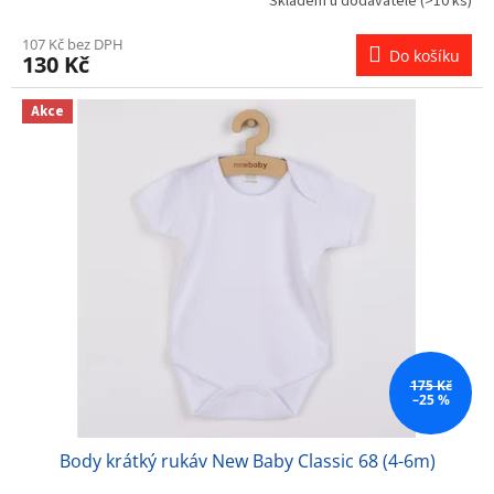
Skladem u dodavatele
(>10 ks)
107 Kč bez DPH
Do košíku
130 Kč
Akce
175 Kč
–25 %
Body krátký rukáv New Baby Classic 68 (4-6m)