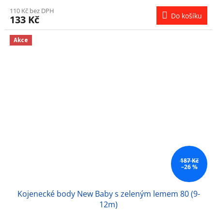
110 Kč bez DPH
Do košíku
133 Kč
Akce
187 Kč
–26 %
Kojenecké body New Baby s zeleným lemem 80 (9-
12m)