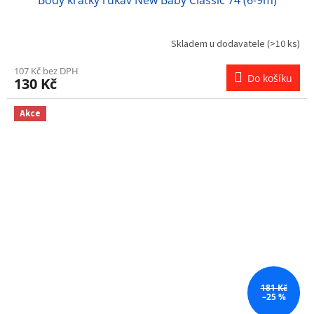
Body krátký rukáv New Baby Classic 74 (6-9m)
Skladem u dodavatele
(>10 ks)
107 Kč bez DPH
Do košíku
130 Kč
Akce
181 Kč
–25 %