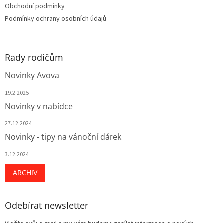
v
Obchodní podmínky
ý
Podmínky ochrany osobních údajů
p
i
s
u
Rady rodičům
Novinky Avova
19.2.2025
Novinky v nabídce
27.12.2024
Novinky - tipy na vánoční dárek
3.12.2024
ARCHIV
Odebírat newsletter