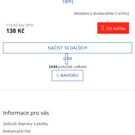
18m)
Skladem u dodavatele
(>10 ks)
114 Kč bez DPH
Do košíku
138 Kč
NAČÍST 18 DALŠÍCH
S
1
58
t
O
r
1044
položek celkem
v
á
l
NAHORU
n
á
k
o
d
v
Z
a
á
c
á
n
í
p
í
p
a
Informace pro vás
r
t
v
Způsob dopravy a platby
í
k
Reklamační řád
y