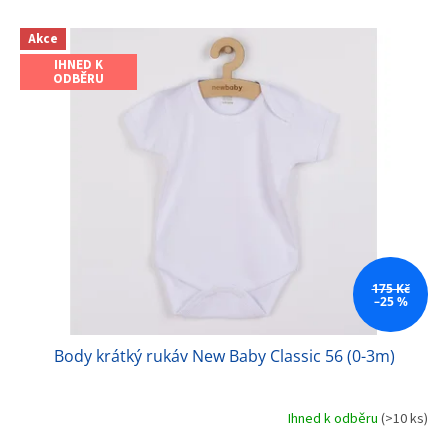
V
Akce
ý
IHNED K
p
ODBĚRU
i
s
p
r
o
d
u
k
t
ů
175 Kč
–25 %
Body krátký rukáv New Baby Classic 56 (0-3m)
Ihned k odběru
(>10 ks)