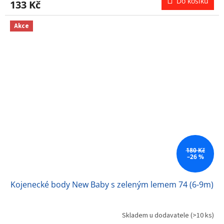
Do košíku
133 Kč
je
5,0
z
Akce
5
hvězdiček.
180 Kč
–26 %
Kojenecké body New Baby s zeleným lemem 74 (6-9m)
Skladem u dodavatele
(>10 ks)