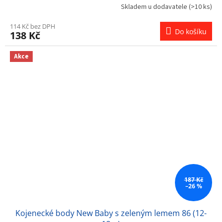
Skladem u dodavatele
(>10 ks)
114 Kč bez DPH
Do košíku
138 Kč
Akce
187 Kč
–26 %
Kojenecké body New Baby s zeleným lemem 86 (12-