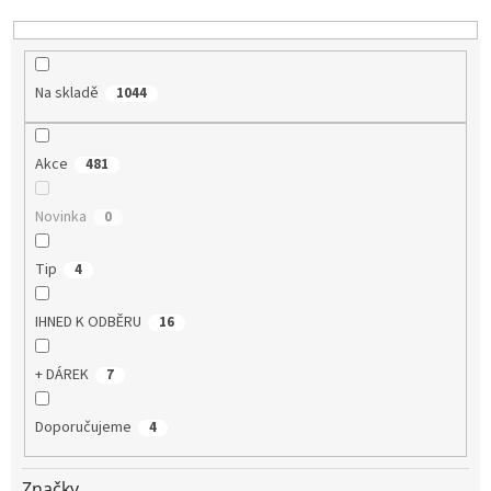
k
t
ů
Na skladě
1044
Akce
481
Novinka
0
Tip
4
IHNED K ODBĚRU
16
+ DÁREK
7
Doporučujeme
4
Značky