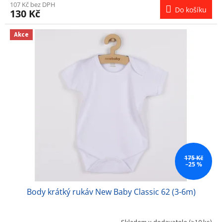
107 Kč bez DPH
Do košíku
130 Kč
Akce
175 Kč
–25 %
Body krátký rukáv New Baby Classic 62 (3-6m)