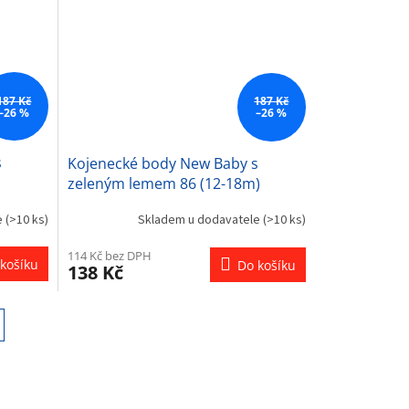
hvězdiček.
187 Kč
187 Kč
–26 %
–26 %
s
Kojenecké body New Baby s
zeleným lemem 86 (12-18m)
e
(>10 ks)
Skladem u dodavatele
(>10 ks)
114 Kč bez DPH
košíku
Do košíku
138 Kč