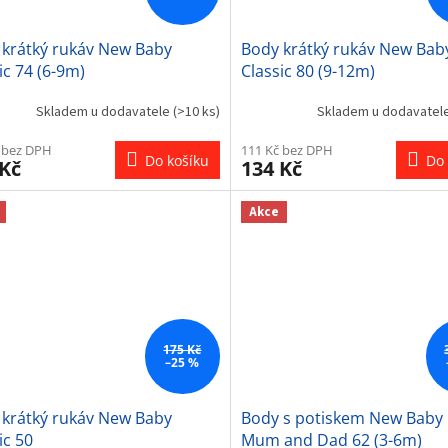
 krátký rukáv New Baby
Body krátký rukáv New Bab
ic 74 (6-9m)
Classic 80 (9-12m)
Skladem u dodavatele
(>10 ks)
Skladem u dodavatel
 bez DPH
111 Kč bez DPH
Do košíku
Do 
 Kč
134 Kč
Akce
175 Kč
–25 %
 krátký rukáv New Baby
Body s potiskem New Baby 
ic 50
Mum and Dad 62 (3-6m)