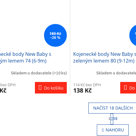
180 Kč
–26 %
necké body New Baby s
Kojenecké body New Baby 
ným lemem 74 (6-9m)
zeleným lemem 80 (9-12m)
Skladem u dodavatele
(>10 ks)
Skladem u dodavatel
 bez DPH
114 Kč bez DPH
Do košíku
Do 
 Kč
138 Kč
NAČÍST 18 DALŠÍCH
S
1
58
t
O
r
v
NAHORU
á
l