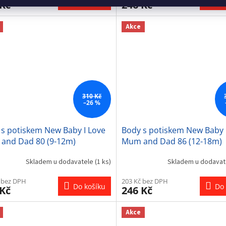
Do košíku
Do 
 Kč
246 Kč
Akce
310 Kč
–26 %
 s potiskem New Baby I Love
Body s potiskem New Baby 
and Dad 80 (9-12m)
Mum and Dad 86 (12-18m)
Skladem u dodavatele
(1 ks)
Skladem u dodava
 bez DPH
203 Kč bez DPH
Do košíku
Do 
 Kč
246 Kč
Akce