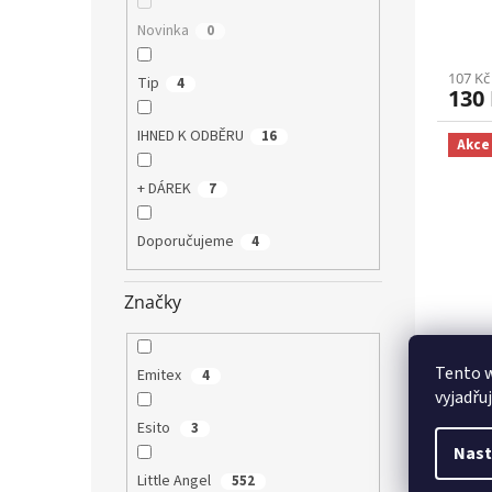
Novinka
0
107 Kč
Tip
4
130
IHNED K ODBĚRU
16
Akce
+ DÁREK
7
Doporučujeme
4
Značky
Body
Tento 
Emitex
4
Mum 
vyjadřu
Esito
3
Nast
Little Angel
552
203 Kč