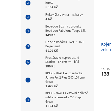
forest
6 304 Kč
Rukavičky bavlna mix barev
3 Kč
Bebe-Jou Box na ubrousky
Bébé-Jou Fabulous Taupe Silk
349 Kč
Lionelo kočárek BIANKA 3IN1
Koje
Beige sand
zele
6 100 Kč
Prostěradlo nepropustné
Scarlett - 120x60 cm - bílá
189 Kč
110 Kč
133
KINDERKRAFT Autosedačka
Junior Fix 2 Plus (100-150 cm)
Green
1 475 Kč
KINDERKRAFT Cestovní ohřívač
mléka a termoska 2v1 Gaja
Green
1 303 Kč