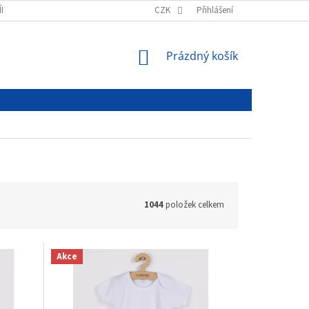
ÍNKY
PODMÍNKY OCHRANY OSOBNÍCH ÚDAJŮ
CZK
Přihlášení
NÁKUPNÍ
Prázdný košík
KOŠÍK
1044
položek celkem
Akce