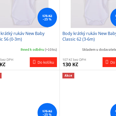
175 Kč
–25 %
 krátký rukáv New Baby
Body krátký rukáv New Bab
ic 56 (0-3m)
Classic 62 (3-6m)
Ihned k odběru
(>10 ks)
Skladem u dodavatel
 bez DPH
107 Kč bez DPH
Do košíku
Do 
 Kč
130 Kč
Akce
175 Kč
–25 %