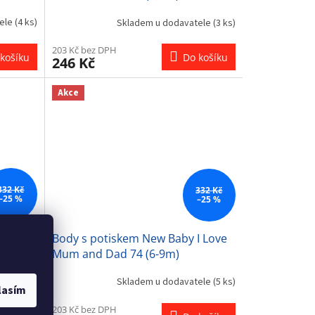
tele
(4 ks)
Skladem u dodavatele
(3 ks)
203 Kč bez DPH
košíku
Do košíku
246 Kč
Akce
332 Kč
332 Kč
–25 %
–25 %
I Love
Body s potiskem New Baby I Love
Mum and Dad 74 (6-9m)
tele
(3 ks)
Skladem u dodavatele
(5 ks)
lasím
203 Kč bez DPH