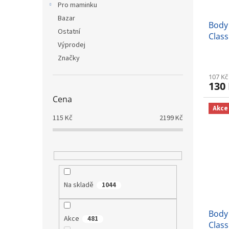
Pro maminku
Bazar
Body
Ostatní
Class
Výprodej
Značky
107 Kč
130
Cena
Akce
115
Kč
2199
Kč
Na skladě
1044
Body
Akce
481
Class