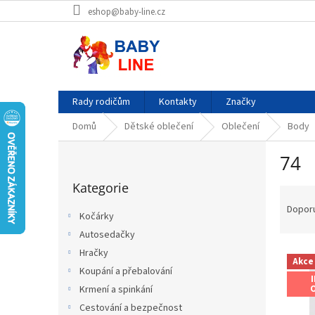
Přejít
eshop@baby-line.cz
na
obsah
Rady rodičům
Kontakty
Značky
Domů
Dětské oblečení
Oblečení
Body
P
74
o
Přeskočit
s
Kategorie
kategorie
Ř
t
a
r
Dopor
Kočárky
z
a
Autosedačky
e
n
V
n
Hračky
n
Akce
ý
í
í
Koupání a přebalování
p
p
p
Krmení a spinkání
i
r
a
Cestování a bezpečnost