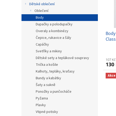
s
o
n
Dětské oblečení
p
d
e
r
u
Oblečení
l
o
k
Body
d
t
Dupačky a polodupačky
u
ů
Overaly a kombinézy
Body
k
Čepice, rukavice a šály
Class
t
Capáčky
ů
Svetříky a mikiny
Dětské sety a teplákové soupravy
107 Kč
130
Trička a košile
Kalhoty, tepláky, kraťasy
Akce
Bundy a kabátky
Šaty a sukně
Ponožky a punčocháče
Pyžama
Plavky
Vtipné potisky