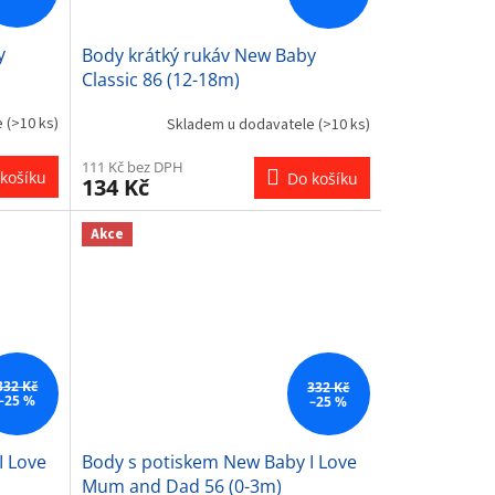
y
Body krátký rukáv New Baby
Classic 86 (12-18m)
e
(>10 ks)
Skladem u dodavatele
(>10 ks)
111 Kč bez DPH
košíku
Do košíku
134 Kč
Akce
332 Kč
332 Kč
–25 %
–25 %
I Love
Body s potiskem New Baby I Love
Mum and Dad 56 (0-3m)