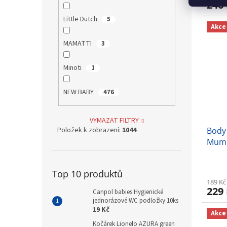
246
Little Dutch
5
Akce
MAMATTI
3
Minoti
1
NEW BABY
476
VYMAZAT FILTRY
Položek k zobrazení:
1044
Body
Mum 
Top 10 produktů
189 Kč
229
Canpol babies Hygienické
jednorázové WC podložky 10ks
19 Kč
Akce
Kočárek Lionelo AZURA green