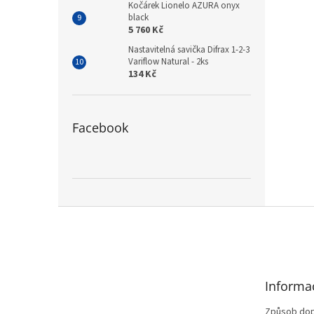
Kočárek Lionelo AZURA onyx
black
5 760 Kč
Nastavitelná savička Difrax 1-2-3
Variflow Natural - 2ks
134 Kč
Facebook
Z
á
p
a
t
Informa
í
Způsob dop