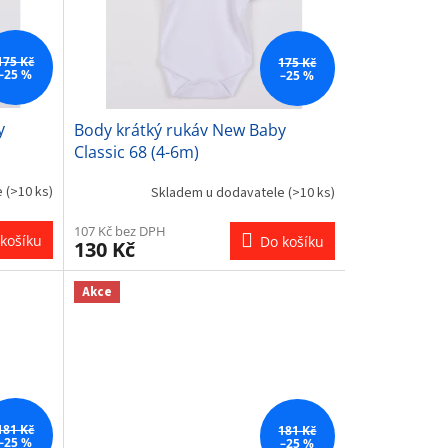
175 Kč
175 Kč
–25 %
–25 %
y
Body krátký rukáv New Baby
Classic 68 (4-6m)
e
(>10 ks)
Skladem u dodavatele
(>10 ks)
107 Kč bez DPH
košíku
Do košíku
130 Kč
Akce
181 Kč
181 Kč
–25 %
–25 %