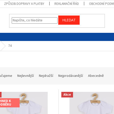
ZPŮSOB DOPRAVY A PLATBY
REKLAMAČNÍ ŘÁD
OBCHODNÍ PODM
HLEDAT
74
učujeme
Nejlevnější
Nejdražší
Nejprodávanější
Abecedně
Akce
IHNED K
ODBĚRU