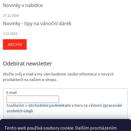
Novinky v nabídce
27.12.2024
Novinky - tipy na vánoční dárek
3.12.2024
ARCHIV
Odebírat newsletter
Vložte svůj e-mail a my vám budeme zasílat informace o nových
produktech na našem e-shopu.
E-mail
Souhlasím s
obchodními podmínkami
a beru na vědomí
zpracování
osobních údajů
PŘIHLÁSIT SE
Tento web používá soubory cookie. Dalším procházením