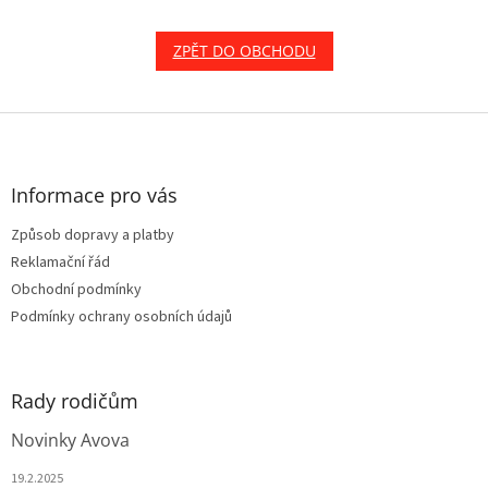
ZPĚT DO OBCHODU
Z
á
p
a
Informace pro vás
t
Způsob dopravy a platby
í
Reklamační řád
Obchodní podmínky
Podmínky ochrany osobních údajů
Rady rodičům
Novinky Avova
19.2.2025