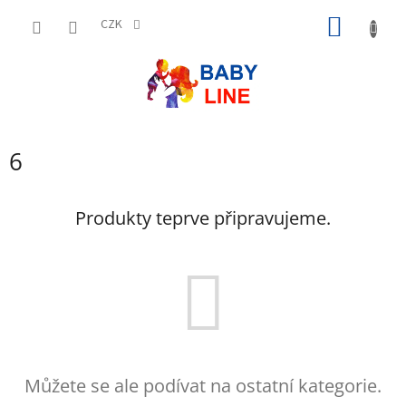
Přejít
NÁKUP
na
CZK
obsah
KOŠÍK
6
Produkty teprve připravujeme.
Můžete se ale podívat na ostatní kategorie.