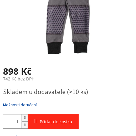
898 Kč
742 Kč bez DPH
Měrná
Skladem u dodavatele
(>10 ks)
cena:
Možnosti doručení
Přidat do košíku