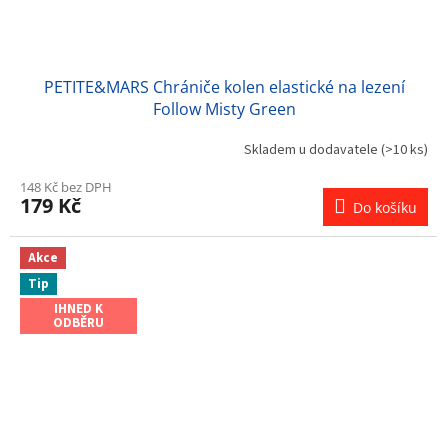
PETITE&MARS Chrániče kolen elastické na lezení
Follow Misty Green
Skladem u dodavatele
(>10 ks)
148 Kč bez DPH
179 Kč
Do košíku
Akce
Tip
IHNED K
ODBĚRU