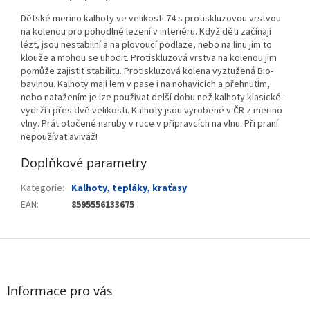
Dětské merino kalhoty ve velikosti 74 s protiskluzovou vrstvou
na kolenou pro pohodlné lezení v interiéru. Když děti začínají
lézt, jsou nestabilní a na plovoucí podlaze, nebo na linu jim to
klouže a mohou se uhodit. Protiskluzová vrstva na kolenou jim
pomůže zajistit stabilitu. Protiskluzová kolena vyztužená Bio-
bavlnou. Kalhoty mají lem v pase i na nohavicích a přehnutím,
nebo natažením je lze používat delší dobu než kalhoty klasické -
vydrží i přes dvě velikosti. Kalhoty jsou vyrobené v ČR z merino
vlny. Prát otočené naruby v ruce v přípravcích na vlnu. Při praní
nepoužívat aviváž!
Doplňkové parametry
Kategorie
:
Kalhoty, tepláky, kraťasy
EAN
:
8595556133675
Z
á
p
a
Informace pro vás
t