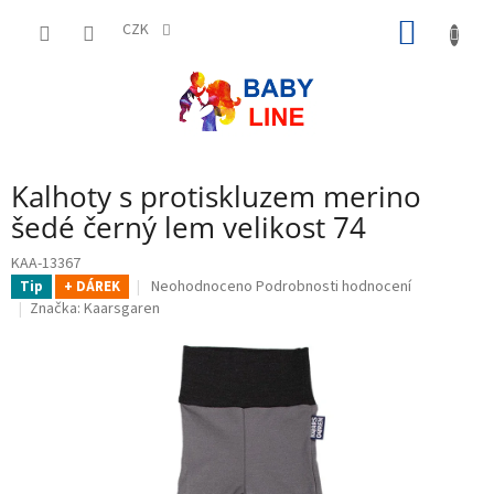
Přejít
NÁKUP
na
CZK
obsah
KOŠÍK
Kalhoty s protiskluzem merino
šedé černý lem velikost 74
KAA-13367
Průměrné
Neohodnoceno
Podrobnosti hodnocení
Tip
+ DÁREK
hodnocení
Značka:
Kaarsgaren
produktu
je
0,0
z
5
hvězdiček.