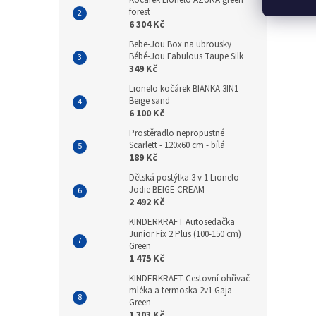
Kočárek Lionelo AZURA green
forest
6 304 Kč
Bebe-Jou Box na ubrousky
Bébé-Jou Fabulous Taupe Silk
349 Kč
Lionelo kočárek BIANKA 3IN1
Beige sand
6 100 Kč
Prostěradlo nepropustné
Scarlett - 120x60 cm - bílá
189 Kč
Dětská postýlka 3 v 1 Lionelo
Jodie BEIGE CREAM
2 492 Kč
KINDERKRAFT Autosedačka
Junior Fix 2 Plus (100-150 cm)
Green
1 475 Kč
KINDERKRAFT Cestovní ohřívač
mléka a termoska 2v1 Gaja
Green
1 303 Kč