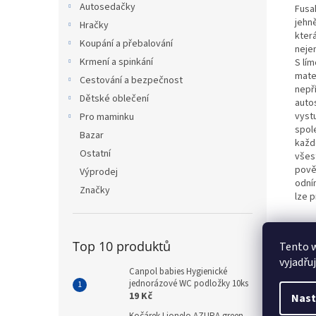
Autosedačky
Fusa
jehn
Hračky
kter
Koupání a přebalování
neje
Krmení a spinkání
S lí
mate
Cestování a bezpečnost
nepř
Dětské oblečení
auto
vyst
Pro maminku
spole
Bazar
každ
Ostatní
všest
pově
Výprodej
odní
Značky
lze 
Top 10 produktů
Tento 
vyjadřu
Canpol babies Hygienické
jednorázové WC podložky 10ks
19 Kč
Nast