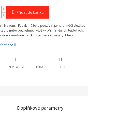
Přidat do košíku
ní Mavensi Fusak můžete používat jak s jehněčí vložkou
 teplo nebo bez jehněčí vložky při mírnějších teplotách,
once samotnou vložku z jehněčí kožešiny, která
e…
informace
ZEPTAT SE
HLÍDAT
SDÍLET
Doplňkové parametry