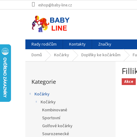
Přejít
eshop@baby-line.cz
na
obsah
Rady rodičům
Kontakty
Značky
Domů
Kočárky
Doplňky ke kočárkům
Fu
P
Fill
o
Přeskočit
s
Kategorie
kategorie
Akce
t
r
Kočárky
a
Kočárky
n
Kombinované
n
í
Sportovní
p
Golfové kočárky
a
Sourozenecké