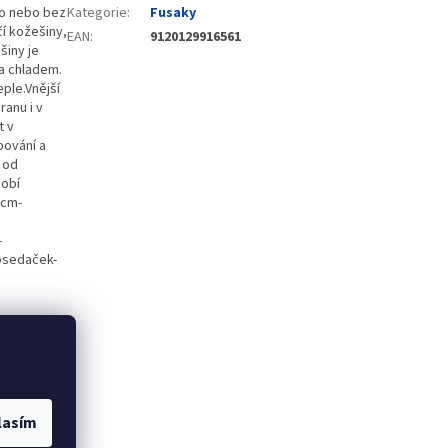
lo nebo bez
Kategorie
:
Fusaky
í kožešiny,
EAN
:
9120129916561
šiny je
a chladem.
ple.Vnější
ranu i v
t v
pování a
 od
sobí
 cm-
-
tosedaček-
lasím