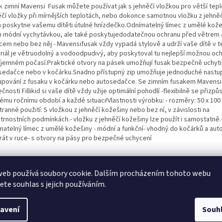
k zimní Mavensi Fusak můžete používat jak s jehněčí vložkou pro větší tep
ěčí vložky při mírnějších teplotách, nebo dokonce samotnou vložku z jehněč
á poskytne vašemu dítěti útulné hnízdečko.Odnímatelný límec z umělé kože
n módní vychytávkou, ale také poskytujedodatečnou ochranu před větrem 
mcem nebo bez něj - Mavensifusak vždy vypadá stylově a udrží vaše dítě v te
riál je větruodolný a vodoodpudivý, aby poskytoval tu nejlepší možnou och
íjemném počasí.Praktické otvory na pásek umožňují fusak bezpečně uchyti
sedačce nebo v kočárku.Snadno přístupný zip umožňuje jednoduché nastu
upování z fusaku v kočárku nebo autosedačce. Se zimním fusakem Mavensi
čnosti Fillikid si vaše dítě vždy užije optimální pohodlí -flexibilně se přizpů
ému ročnímu období a každé situaci!Vlastnosti výrobku: - rozměry: 50 x 100
ranné použití: S vložkou z jehněčí kožešiny nebo bez ní, v závislosti na
trnostních podmínkách.- vložku z jehněčí kožešiny lze použít i samostatně.
matelný límec z umělé kožešiny - módní a funkční- vhodný do kočárků a au
prát v ruce- s otvory na pásy pro bezpečné uchycení
web používá soubory cookie. Dalším procházením tohoto webu
jete souhlas s jejich používáním.
avení
Souh