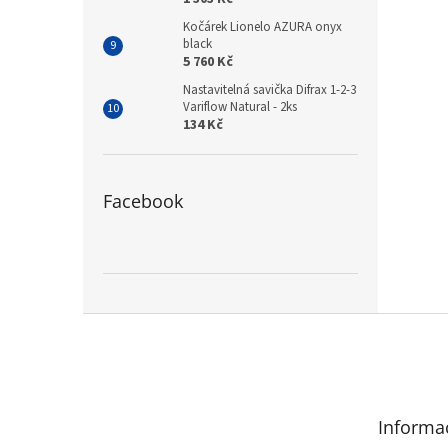
Kočárek Lionelo AZURA onyx
black
5 760 Kč
Nastavitelná savička Difrax 1-2-3
Variflow Natural - 2ks
134 Kč
Facebook
Z
á
p
a
t
Informa
í