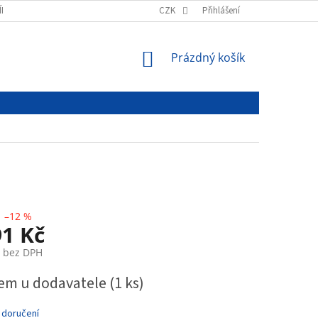
ÍNKY
PODMÍNKY OCHRANY OSOBNÍCH ÚDAJŮ
CZK
Přihlášení
NÁKUPNÍ
Prázdný košík
KOŠÍK
–12 %
91 Kč
č bez DPH
em u dodavatele
(1 ks)
 doručení