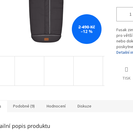
2 490 Kč
Fusak zim
–12 %
pro větší
nebo dok
poskytn
Detailní 
TISK
s
Podobné (9)
Hodnocení
Diskuze
ailní popis produktu