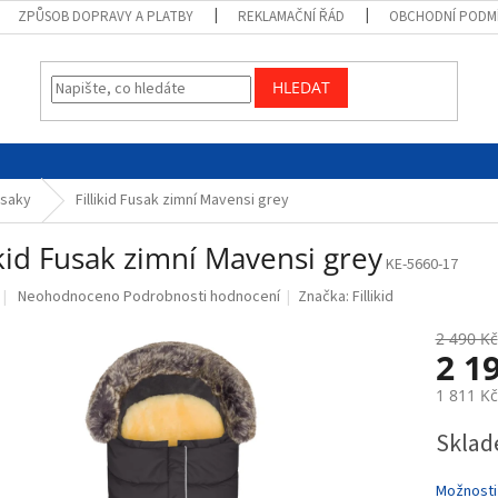
ZPŮSOB DOPRAVY A PLATBY
REKLAMAČNÍ ŘÁD
OBCHODNÍ PODM
HLEDAT
saky
Fillikid Fusak zimní Mavensi grey
ikid Fusak zimní Mavensi grey
KE-5660-17
Průměrné
Neohodnoceno
Podrobnosti hodnocení
Značka:
Fillikid
hodnocení
produktu
2 490 Kč
2 1
je
0,0
1 811 K
z
5
Měrná
Sklad
hvězdiček.
cena:
Možnosti