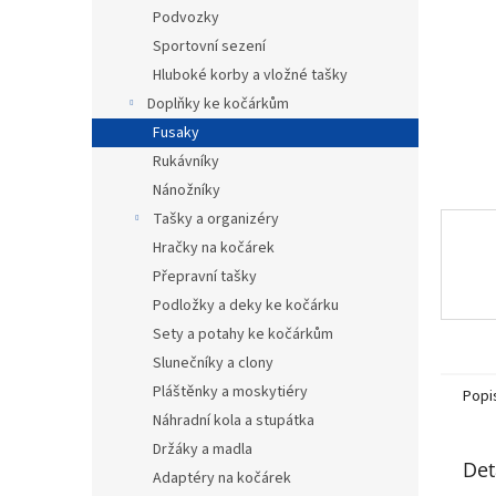
n
Podvozky
e
Sportovní sezení
l
Hluboké korby a vložné tašky
Doplňky ke kočárkům
Fusaky
Rukávníky
Nánožníky
Tašky a organizéry
Hračky na kočárek
Přepravní tašky
Podložky a deky ke kočárku
Sety a potahy ke kočárkům
Slunečníky a clony
Pláštěnky a moskytiéry
Popi
Náhradní kola a stupátka
Držáky a madla
Det
Adaptéry na kočárek