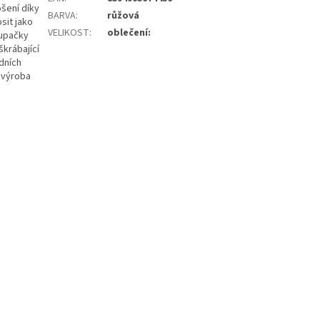
šení díky
BARVA
:
růžová
sit jako
VELIKOST
:
oblečení:
dupačky
škrábající
dních
á výroba