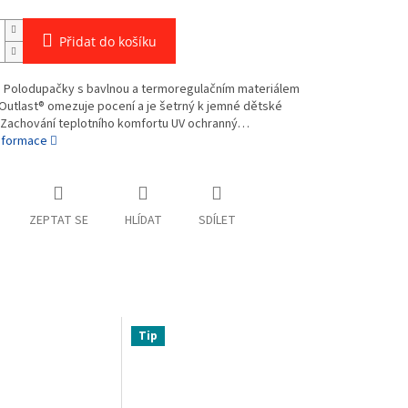
Přidat do košíku
 1 Polodupačky s bavlnou a termoregulačním materiálem
Outlast® omezuje pocení a je šetrný k jemné dětské
Zachování teplotního komfortu UV ochranný…
informace
ZEPTAT SE
HLÍDAT
SDÍLET
Tip