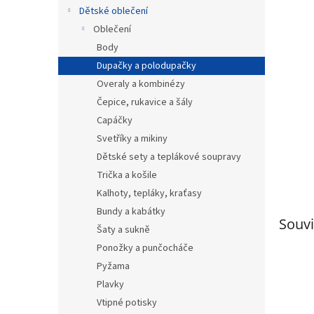
n
Dětské oblečení
e
Oblečení
l
Body
Dupačky a polodupačky
Overaly a kombinézy
Čepice, rukavice a šály
Capáčky
Svetříky a mikiny
Dětské sety a teplákové soupravy
Trička a košile
Kalhoty, tepláky, kraťasy
Bundy a kabátky
Souvi
Šaty a sukně
Ponožky a punčocháče
Pyžama
Plavky
Vtipné potisky