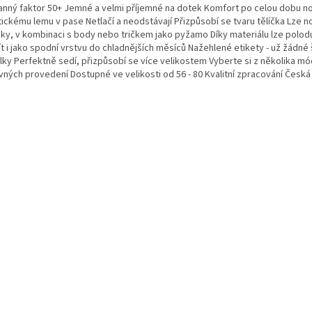
anný faktor 50+ Jemné a velmi příjemné na dotek Komfort po celou dobu no
ickému lemu v pase Netlačí a neodstávají Přizpůsobí se tvaru tělíčka Lze no
áky, v kombinaci s body nebo tričkem jako pyžamo Díky materiálu lze polo
t i jako spodní vrstvu do chladnějších měsíců Nažehlené etikety - už žádné 
lky Perfektně sedí, přizpůsobí se více velikostem Vyberte si z několika mó
vných provedení Dostupné ve velikosti od 56 - 80 Kvalitní zpracování Česk