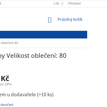
ÍNKY
PODMÍNKY OCHRANY OSOBNÍCH ÚDAJŮ
CZK
Přihlášení
NÁKUPNÍ
Prázdný košík
KOŠÍK
 oblečení: 80
y Velikost oblečení: 80
 Kč
bez DPH
em u dodavatele
(>10 ks)
 doručení