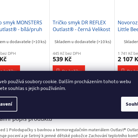
ko smyk MONSTERS
Tričko smyk DR REFLEX
Novoroze
tlast® - bílá/pruh
Outlast® - černá Velikost
Little Be
erný Velikost
oblečení: 86
em u dodavatele
(>10 ks)
Skladem u dodavatele
(>10 ks)
Sklade
ení: 86
 bez DPH
445 Kč bez DPH
1 741 Kč b
 Kč
539 Kč
2 107 
o košíku
Do košíku
Do ko
web používá soubory cookie. Dalším procházením tohoto webu
jete souhlas s jejich používáním.
s
Podobné (9)
Hodnocení
Diskuze
avení
Souh
ailní popis produktu
tled 1 Polodupačky s bavlnou a termoregulačním materiálem Outlast® Outla
uje pocení a je šetrný k jemné dětské pokožce Zachování teplotního komf