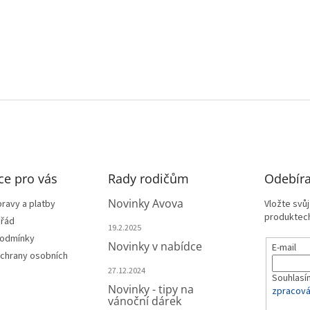
ce pro vás
Rady rodičům
Odebíra
Novinky Avova
ravy a platby
Vložte svů
produktech
 řád
19.2.2025
podmínky
Novinky v nabídce
E-mail
chrany osobních
27.12.2024
Souhlasí
Novinky - tipy na
zpracová
vánoční dárek