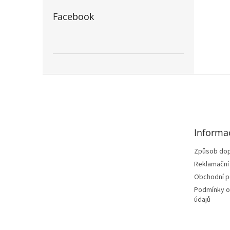
Facebook
Z
á
p
a
t
Informa
í
Způsob dop
Reklamační
Obchodní 
Podmínky o
údajů