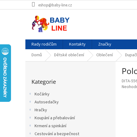
Přejít
eshop@baby-line.cz
na
obsah
Rady rodičům
Kontakty
Značky
Domů
Dětské oblečení
Oblečení
Dupač
P
Pol
o
Přeskočit
s
Kategorie
DITA-55
kategorie
t
Průměr
Neohod
r
hodnoce
Kočárky
a
produkt
Autosedačky
n
je
0,0
Hračky
n
z
í
Koupání a přebalování
5
p
Krmení a spinkání
hvězdič
a
Cestování a bezpečnost