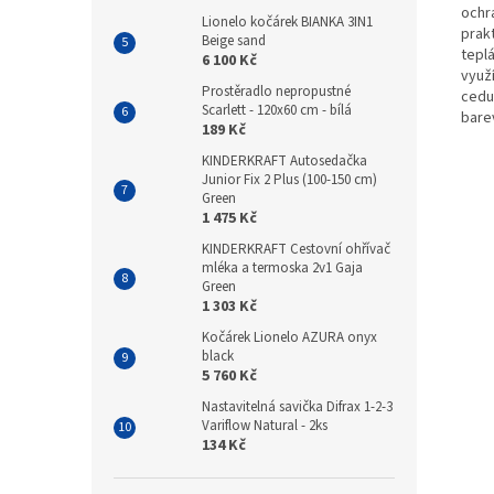
ochr
Lionelo kočárek BIANKA 3IN1
prakt
Beige sand
tepl
6 100 Kč
využí
Prostěradlo nepropustné
cedu
Scarlett - 120x60 cm - bílá
bare
189 Kč
KINDERKRAFT Autosedačka
Junior Fix 2 Plus (100-150 cm)
Green
1 475 Kč
KINDERKRAFT Cestovní ohřívač
mléka a termoska 2v1 Gaja
Green
1 303 Kč
Kočárek Lionelo AZURA onyx
black
5 760 Kč
Nastavitelná savička Difrax 1-2-3
Variflow Natural - 2ks
134 Kč