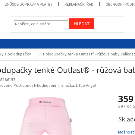
ZPŮSOB DOPRAVY A PLATBY
REKLAMAČNÍ ŘÁD
OBCHODNÍ PODM
HLEDAT
ky a polodupačky
Polodupačky tenké Outlast® - růžová baby Velikost
odupačky tenké Outlast® - růžová bab
65186157
né
noceno
Podrobnosti hodnocení
Značka:
Little Angel
ní
359
u
297 Kč 
Měrná
Sklad
cena:
ek.
Možnosti