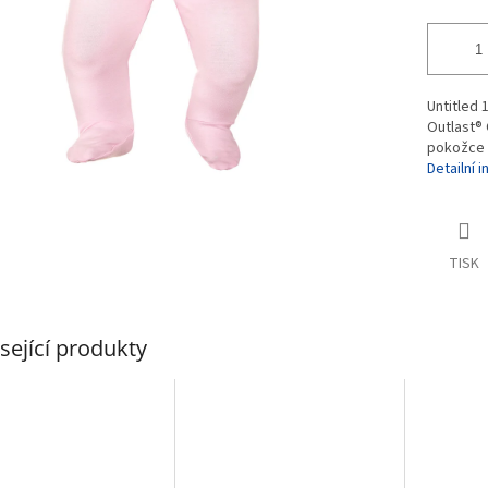
Untitled
Outlast® 
pokožce 
Detailní 
TISK
sející produkty