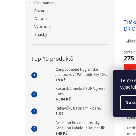
Pro maminku
Bazar
Ostatní
Trič
Výprodej
DR Ou
Značky
bíloč
Sklad
obleč
227 Kč
275
Top 10 produktů
Canpol babies Hygienické
D
jednorázové WC podložky 10ks
19 Kč
Tento 
vyjadřu
Kočárek Lionelo AZURA green
forest
Popi
6 304 Kč
Nast
Rukavičky bavlna mix barev
3 Kč
Det
Bebe-Jou Box na ubrousky
Unti
Bébé-Jou Fabulous Taupe Silk
349 Kč
omez