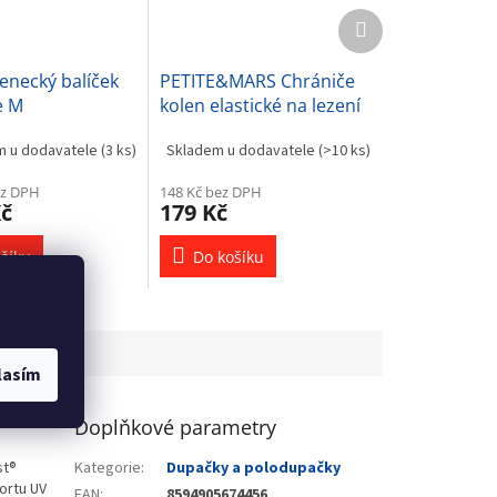
Další
produkt
necký balíček
PETITE&MARS Chrániče
e M
kolen elastické na lezení
Follow Misty Green
m u dodavatele
(3 ks)
Skladem u dodavatele
(>10 ks)
ez DPH
148 Kč bez DPH
Kč
179 Kč
šíku
Do košíku
lasím
Doplňkové parametry
st®
Kategorie
:
Dupačky a polodupačky
ortu UV
EAN
:
8594905674456