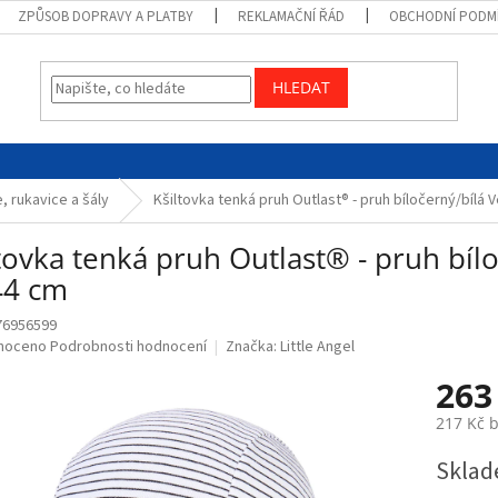
ZPŮSOB DOPRAVY A PLATBY
REKLAMAČNÍ ŘÁD
OBCHODNÍ PODM
HLEDAT
, rukavice a šály
Kšiltovka tenká pruh Outlast® - pruh bíločerný/bílá V
tovka tenká pruh Outlast® - pruh bílo
44 cm
76956599
né
noceno
Podrobnosti hodnocení
Značka:
Little Angel
ní
263
u
217 Kč 
Měrná
Sklad
cena:
ek.