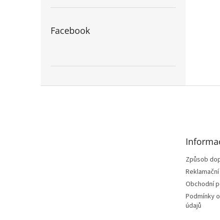
Facebook
Z
á
p
a
t
Informa
í
Způsob dop
Reklamační
Obchodní 
Podmínky o
údajů