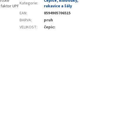
dětské
Čepice, klobouky,
Kategorie
:
 faktor UPF
rukavice a šály
EAN
:
8594905706515
BARVA
:
pruh
VELIKOST
:
čepic: