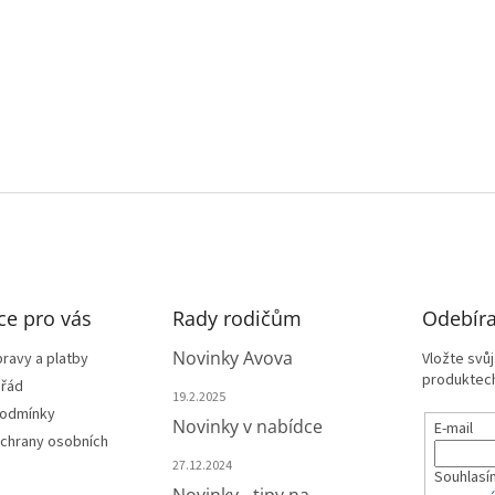
ce pro vás
Rady rodičům
Odebíra
Novinky Avova
ravy a platby
Vložte svů
produktech
 řád
19.2.2025
podmínky
Novinky v nabídce
E-mail
chrany osobních
27.12.2024
Souhlasí