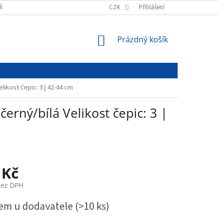
ÍNKY
PODMÍNKY OCHRANY OSOBNÍCH ÚDAJŮ
CZK
Přihlášení
NÁKUPNÍ
Prázdný košík
KOŠÍK
elikost čepic: 3 | 42-44 cm
černý/bílá Velikost čepic: 3 |
 Kč
bez DPH
em u dodavatele
(>10 ks)