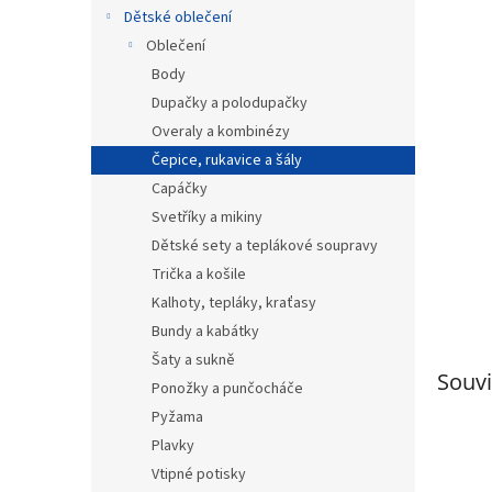
n
Dětské oblečení
e
Oblečení
l
Body
Dupačky a polodupačky
Overaly a kombinézy
Čepice, rukavice a šály
Capáčky
Svetříky a mikiny
Dětské sety a teplákové soupravy
Trička a košile
Kalhoty, tepláky, kraťasy
Bundy a kabátky
Šaty a sukně
Souvi
Ponožky a punčocháče
Pyžama
Plavky
Vtipné potisky