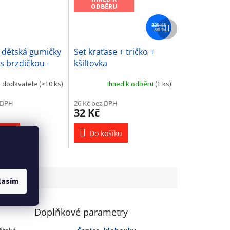
ODBĚRU
Další
320 Kč
–90 %
produkt
 dětská gumičky
Set kraťase + tričko +
s brzdičkou -
kšiltovka
likost ostatní:
u dodavatele
(>10 ks)
Ihned k odběru
(1 ks)
 DPH
26 Kč bez DPH
32 Kč
šíku
Do košíku
lasím
Doplňkové parametry