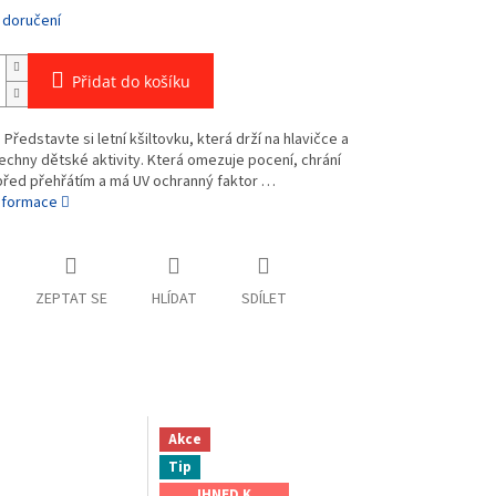
 doručení
Přidat do košíku
 Představte si letní kšiltovku, která drží na hlavičce a
echny dětské aktivity. Která omezuje pocení, chrání
před přehřátím a má UV ochranný faktor …
informace
ZEPTAT SE
HLÍDAT
SDÍLET
Akce
Tip
IHNED K