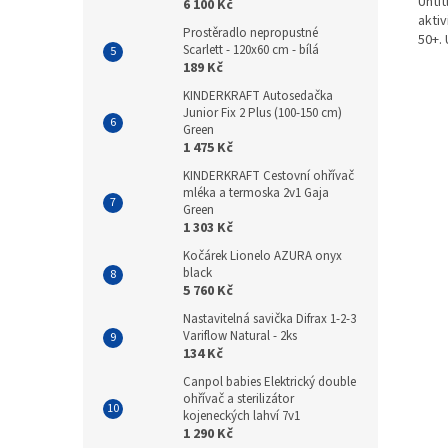
Untit
6 100 Kč
akti
Prostěradlo nepropustné
50+. 
Scarlett - 120x60 cm - bílá
189 Kč
KINDERKRAFT Autosedačka
Junior Fix 2 Plus (100-150 cm)
Green
1 475 Kč
KINDERKRAFT Cestovní ohřívač
mléka a termoska 2v1 Gaja
Green
1 303 Kč
Kočárek Lionelo AZURA onyx
black
5 760 Kč
Nastavitelná savička Difrax 1-2-3
Variflow Natural - 2ks
134 Kč
Canpol babies Elektrický double
ohřívač a sterilizátor
kojeneckých lahví 7v1
1 290 Kč