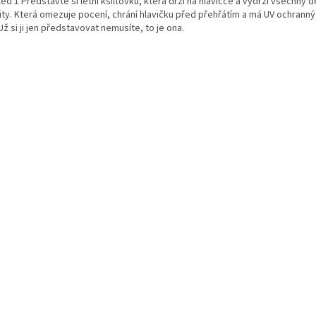
led 1 Představte si letní kšiltovku, která drží na hlavičce a vydrží všechny 
vity. Která omezuje pocení, chrání hlavičku před přehřátím a má UV ochranný
Už si ji jen představovat nemusíte, to je ona.