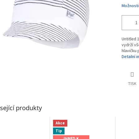
Možnosti
Untitled 1
vydrží vš
hlavičku 
Detailní 
TISK
sející produkty
Akce
Tip
IHNED K