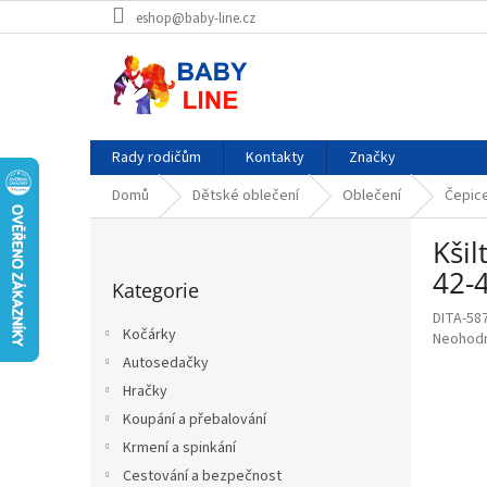
Přejít
eshop@baby-line.cz
na
obsah
Rady rodičům
Kontakty
Značky
Domů
Dětské oblečení
Oblečení
Čepice
P
Kšil
o
Přeskočit
s
42-
Kategorie
kategorie
t
DITA-58
r
Kočárky
Průměr
Neohod
a
hodnoce
Autosedačky
n
produkt
Hračky
n
je
í
Koupání a přebalování
0,0
p
z
Krmení a spinkání
5
a
Cestování a bezpečnost
hvězdič