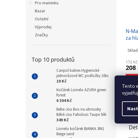
Pro maminku
Bazar
Ostatní
Výprodej
N-Ma
Značky
za hl
modrá
Sklad
UNI
Top 10 produktů
172 Kč
208
Canpol babies Hygienické
jednorázové WC podložky 10ks
D
19 Kč
Tento 
Kočárek Lionelo AZURA green
vyjadřu
forest
6 304 Kč
Popi
Nast
Bebe-Jou Box na ubrousky
Bébé-Jou Fabulous Taupe Silk
349 Kč
Det
Lionelo kočárek BIANKA 3IN1
Beige sand