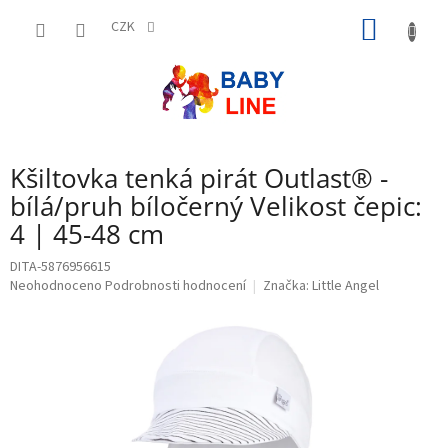
Přejít
NÁKUP
na
CZK
obsah
KOŠÍK
Kšiltovka tenká pirát Outlast® -
bílá/pruh bíločerný Velikost čepic:
4 | 45-48 cm
DITA-5876956615
Průměrné
Neohodnoceno
Podrobnosti hodnocení
Značka:
Little Angel
hodnocení
produktu
je
0,0
z
5
hvězdiček.