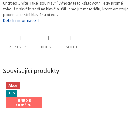
Untitled 1 Víte, jaké jsou hlavní výhody této kšiltovky? Tedy kromě
toho, že skvěle sedí na hlavě a ušili jsme jí z materiálu, který omezuje
pocení a chrání hlavičku před…
Detailní informace
ZEPTAT SE
HLÍDAT
SDÍLET
Související produkty
Akce
Tip
IHNED K
ODBĚRU