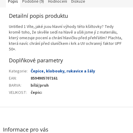
Popis
Podobné (9)
Hodnocení
Diskuze
Detailní popis produktu
Untitled 1 Víte, jaké jsou hlavní výhody této kšiltovky? Tedy
kromě toho, že skvěle sedí na hlavě a ušili jsme jí z materiálu,
který omezuje pocení a chrání hlavičku před přehřátím? Plachta,
která navíc chrání před sluníčkem i krk a UV ochranný faktor UPF
50+.
Doplňkové parametry
Kategorie
:
Čepice, klobouky, rukavice a šály
EAN
:
8594905707161
BARVA
:
bílá/pruh
VELIKOST
:
čepic:
Z
á
p
a
Informace pro vás