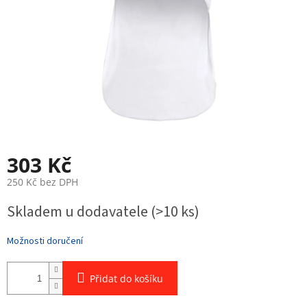
303 Kč
250 Kč bez DPH
Měrná
Skladem u dodavatele
(>10 ks)
cena:
Možnosti doručení
Přidat do košíku