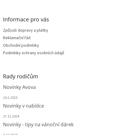
á
p
a
Informace pro vás
t
Způsob dopravy a platby
í
Reklamační řád
Obchodní podmínky
Podmínky ochrany osobních údajů
Rady rodičům
Novinky Avova
19.2.2025
Novinky v nabídce
27.12.2024
Novinky - tipy na vánoční dárek