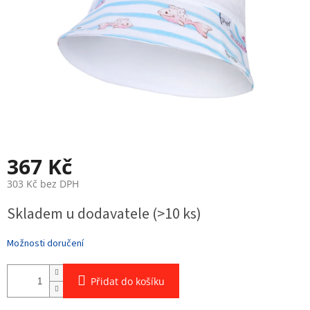
367 Kč
303 Kč bez DPH
Měrná
Skladem u dodavatele
(>10 ks)
cena:
Možnosti doručení
Přidat do košíku