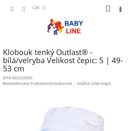
Přejít
NÁKUP
na
CZK
obsah
KOŠÍK
Klobouk tenký Outlast® -
bílá/velryba Velikost čepic: 5 | 49-
53 cm
DITA-5822102903
Průměrné
Neohodnoceno
Podrobnosti hodnocení
Značka:
Little Angel
hodnocení
produktu
je
0,0
z
5
hvězdiček.