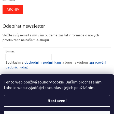
3.12.2024
ARCHIV
Odebírat newsletter
Vložte svůj e-mail a my vám budeme zasílat informace o nových
produktech na našem e-shopu.
E-mail
Souhlasím s
obchodními podmínkami
a beru na vědomí
zpracování
osobních údajů
PŘIHLÁSIT SE
Tento web používá soubory cookie. Dalším procházením
tohoto webu vyjadřujete souhlas s jejich používáním.
Nastavení
Vytvořil Shoptet