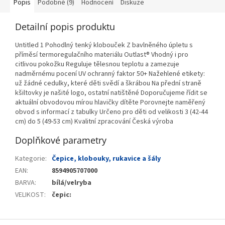
Popis
Podobné (9)
Hodnocení
Diskuze
Detailní popis produktu
Untitled 1 Pohodlný tenký klobouček Z bavlněného úpletu s
příměsí termoregulačního materiálu Outlast® Vhodný i pro
citlivou pokožku Reguluje tělesnou teplotu a zamezuje
nadměrnému pocení UV ochranný faktor 50+ Nažehlené etikety:
už žádné cedulky, které děti svědí a škrábou Na přední straně
kšiltovky je našité logo, ostatní natištěné Doporučujeme řídit se
aktuální obvodovou mírou hlavičky dítěte Porovnejte naměřený
obvod s informací z tabulky Určeno pro děti od velikosti 3 (42-44
cm) do 5 (49-53 cm) Kvalitní zpracování Česká výroba
Doplňkové parametry
Kategorie
:
Čepice, klobouky, rukavice a šály
EAN
:
8594905707000
BARVA
:
bílá/velryba
VELIKOST
:
čepic:
Z