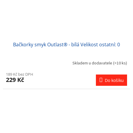
Bačkorky smyk Outlast® - bílá Velikost ostatní: 0
Skladem u dodavatele
(>10 ks)
Průměrné
hodnocení
189 Kč bez DPH
produktu
229 Kč
Do košíku
je
5,0
z
5
hvězdiček.