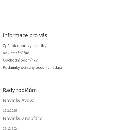
Z
á
p
a
Informace pro vás
t
Způsob dopravy a platby
í
Reklamační řád
Obchodní podmínky
Podmínky ochrany osobních údajů
Rady rodičům
Novinky Avova
19.2.2025
Novinky v nabídce
27.12.2024