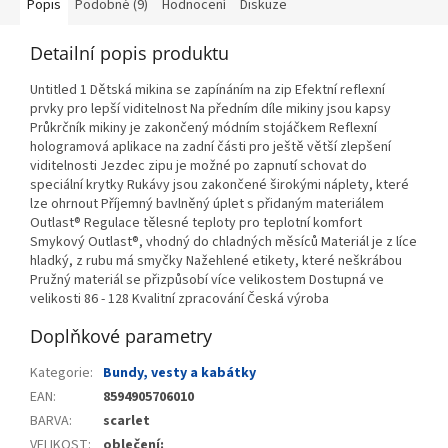
Popis
Podobné (9)
Hodnocení
Diskuze
Detailní popis produktu
Untitled 1 Dětská mikina se zapínáním na zip Efektní reflexní
prvky pro lepší viditelnost Na předním díle mikiny jsou kapsy
Průkrčník mikiny je zakončený módním stojáčkem Reflexní
hologramová aplikace na zadní části pro ještě větší zlepšení
viditelnosti Jezdec zipu je možné po zapnutí schovat do
speciální krytky Rukávy jsou zakončené širokými náplety, které
lze ohrnout Příjemný bavlněný úplet s přidaným materiálem
Outlast® Regulace tělesné teploty pro teplotní komfort
Smykový Outlast®, vhodný do chladných měsíců Materiál je z líce
hladký, z rubu má smyčky Nažehlené etikety, které neškrábou
Pružný materiál se přizpůsobí více velikostem Dostupná ve
velikosti 86 - 128 Kvalitní zpracování Česká výroba
Doplňkové parametry
Kategorie
:
Bundy, vesty a kabátky
EAN
:
8594905706010
BARVA
:
scarlet
VELIKOST
:
oblečení: