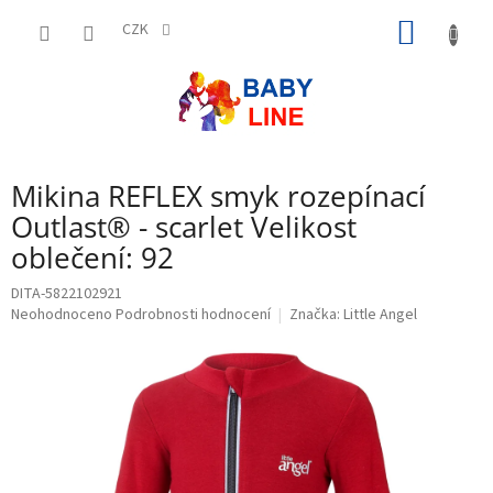
Přejít
NÁKUP
na
CZK
obsah
KOŠÍK
Mikina REFLEX smyk rozepínací
Outlast® - scarlet Velikost
oblečení: 92
DITA-5822102921
Průměrné
Neohodnoceno
Podrobnosti hodnocení
Značka:
Little Angel
hodnocení
produktu
je
0,0
z
5
hvězdiček.