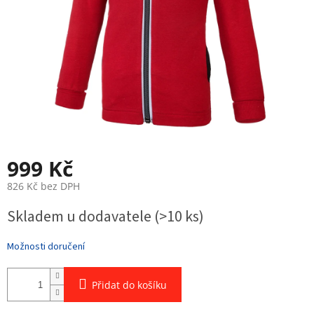
999 Kč
826 Kč bez DPH
Měrná
Skladem u dodavatele
(>10 ks)
cena:
Možnosti doručení
Přidat do košíku