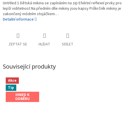
Untitled 1 Dětská mikina se zapínáním na zip Efektní reflexní prvky pro
lepší viditelnost Na předním díle mikiny jsou kapsy Průkrčník mikiny je
zakončený módním stojáčkem…
Detailní informace
ZEPTAT SE
HLÍDAT
SDÍLET
Související produkty
Akce
Tip
IHNED K
ODBĚRU