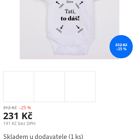
312 Kč
–25 %
312 Kč
–25 %
231 Kč
191 Kč bez DPH
Měrná
Skladem u dodavatele
(1 ks)
cena: