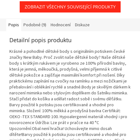
ZOBRAZIT VŠECHNY SOUVISEJÍCÍ PRODUKTY
Popis
Podobné (9)
Hodnocení
Diskuze
Detailní popis produktu
Krásné a pohodlné dětské body s originálním potiskem české
značky New Baby. Proč zvolit naše dětské body? Naše dětské
body s krátkým rukávem je vyrobeno ze 100% přírodní bavlny,
která je jemná, měkoučká, prodyšná, velmi příjemná k citlivé
dětské pokožce a zajišťuje maximální komfort při nošení. Díky
praktickému zapínání na cvočky na ramínku a mezi nožičkami je
přebalování i oblékání rychlé a snadné.Body je skvělým dárkem k
narození miminka nebo stylovým doplňkem do šatníku miminka.
Stačí přidat do košíku a udělat radost sobě i svému děťátku.
Barvy použité k potisku jsou certifikované a vhodné pro
miminka. Složení: 100% měkká a prodyšná bavlna Certifikát:
OEKO -TEX STANDARD 100. Hypoalergenní materiál vhodný i pro
novorozence Údržba: Lze prát v pračce na 40 °C
Upozornění:Obal není hračka! Uchovávejte mimo dosah
dítěte!Barvy použité k potisku jsou certifikované a vhodné pro