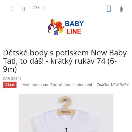
Přejít
NÁKUP
na
CZK
obsah
KOŠÍK
Dětské body s potiskem New Baby
Tati, to dáš! - krátký rukáv 74 (6-
9m)
CAR-57845
Průměrné
Neohodnoceno
Podrobnosti hodnocení
Značka:
NEW BABY
Akce
hodnocení
produktu
je
0,0
z
5
hvězdiček.