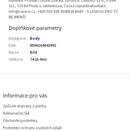
miminka. Produkt české značky. Výrobce: CARERO s.r.o., Písek
311, 739 84 Písek u Jablunkova, Česká republikaKontakt:
info@carero.cz, +420 555 508 930NEW BABY - S LÁSKOU PRO TY
NEJMENŠÍ
Doplňkové parametry
Kategorie
:
Body
EAN
:
8596164042953
Barva
:
Bílá
Velikost
:
74 (6-9m)
Z
á
p
a
Informace pro vás
t
Způsob dopravy a platby
í
Reklamační řád
Obchodní podmínky
Podmínky ochrany osobních údajů